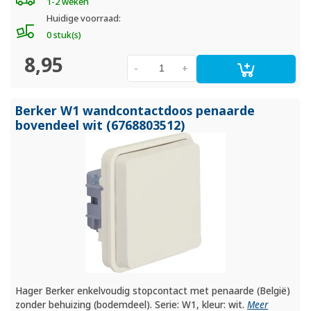
1-2 weken
Huidige voorraad:
0 stuk(s)
8,95
-
+
Berker W1 wandcontactdoos penaarde
bovendeel wit (6768803512)
Hager Berker enkelvoudig stopcontact met penaarde (België)
zonder behuizing (bodemdeel). Serie: W1, kleur: wit.
Meer