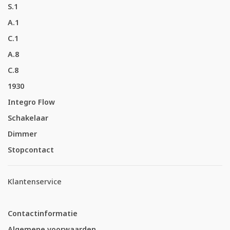
S.1
A.1
C.1
A.8
C.8
1930
Integro Flow
Schakelaar
Dimmer
Stopcontact
Klantenservice
Contactinformatie
Algemene voorwaarden