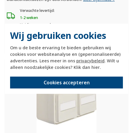
Verwachte levertijd:
1-2 weken
Huidige voorraad:
Wij gebruiken cookies
0 stuk(s)
39,95
-
+
Om u de beste ervaring te bieden gebruiken wij
cookies voor websiteanalyse en (gepersonaliseerde)
advertenties. Lees meer in ons
privacybeleid
. Wilt u
Berker W1 wandcontactdoos met randaarde
alleen noodzakelijke cookies? Klik dan
hier
.
en tekstveld 2-voudig kindveilig horizontaal
compleet wit (47753552)
Cookies accepteren