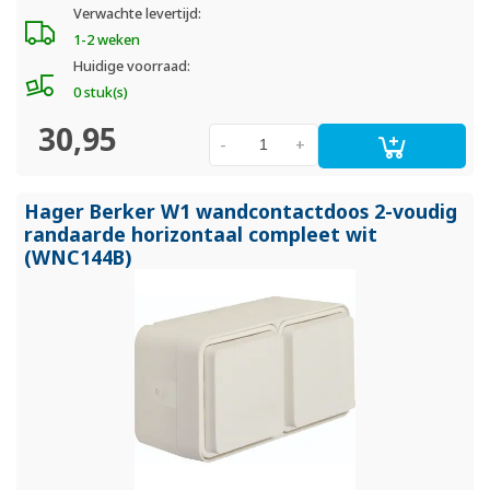
Verwachte levertijd:
1-2 weken
Huidige voorraad:
0 stuk(s)
30,95
-
+
Hager Berker W1 wandcontactdoos 2-voudig
randaarde horizontaal compleet wit
(WNC144B)