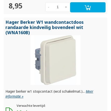
8,95
-
+
Hager Berker W1 wandcontactdoos
randaarde kindveilig bovendeel wit
(WNA160B)
Hager berker w1 stopcontact (wcd schakelmat.)...
Meer
informatie »
Verwachte levertijd: