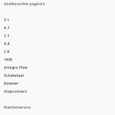
Veelbezochte pagina's
S.1
A.1
C.1
A.8
C.8
1930
Integro Flow
Schakelaar
Dimmer
Stopcontact
Klantenservice