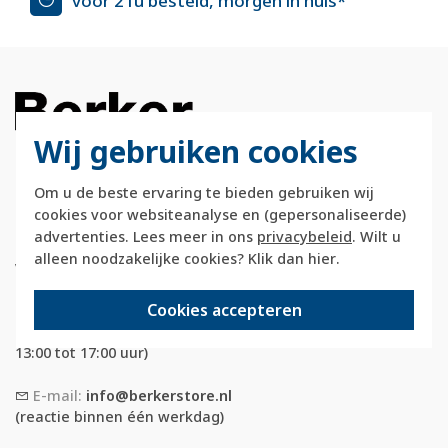
voor 21u besteld, morgen in huis*
Wij gebruiken cookies
Om u de beste ervaring te bieden gebruiken wij
Berkerstore.nl is onderdeel van e-Stores
cookies voor websiteanalyse en (gepersonaliseerde)
International B.V. en geen webwinkel of
advertenties. Lees meer in ons
privacybeleid
. Wilt u
onderdeel van Hager
alleen noodzakelijke cookies? Klik dan
hier
.
Vertriebsgesellschaft GmbH & Co. KG.
Cookies accepteren
Telefoon:
088 28 29 333
(maandag t/m vrijdag, 09:00 tot 12:00 en
13:00 tot 17:00 uur)
E-mail:
info@berkerstore.nl
(reactie binnen één werkdag)