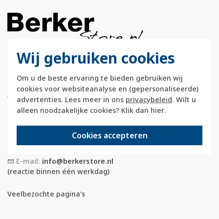
Wij gebruiken cookies
Berkerstore.nl is onderdeel van e-Stores
Om u de beste ervaring te bieden gebruiken wij
International B.V. en geen webwinkel of
cookies voor websiteanalyse en (gepersonaliseerde)
onderdeel van Hager
Vertriebsgesellschaft GmbH & Co. KG.
advertenties. Lees meer in ons
privacybeleid
. Wilt u
alleen noodzakelijke cookies? Klik dan
hier
.
Telefoon:
088 28 29 333
(maandag t/m vrijdag, 09:00 tot 12:00 en
Cookies accepteren
13:00 tot 17:00 uur)
E-mail:
info@berkerstore.nl
(reactie binnen één werkdag)
Veelbezochte pagina's