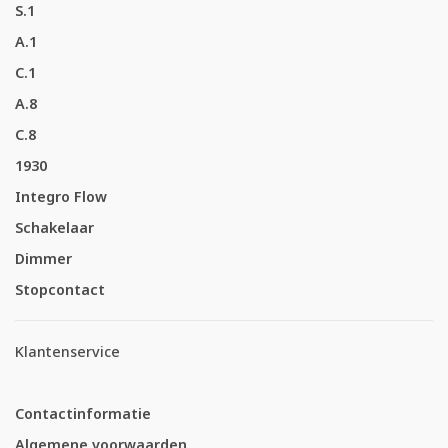
S.1
A.1
C.1
A.8
C.8
1930
Integro Flow
Schakelaar
Dimmer
Stopcontact
Klantenservice
Contactinformatie
Algemene voorwaarden