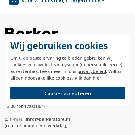
voor 21u besteld, morgen in huis*
Wij gebruiken cookies
Om u de beste ervaring te bieden gebruiken wij
Berkerstore.nl is onderdeel van e-Stores
cookies voor websiteanalyse en (gepersonaliseerde)
International B.V. en geen webwinkel of
advertenties. Lees meer in ons
privacybeleid
. Wilt u
onderdeel van Hager
alleen noodzakelijke cookies? Klik dan
hier
.
Vertriebsgesellschaft GmbH & Co. KG.
Cookies accepteren
Telefoon:
088 28 29 333
(maandag t/m vrijdag, 09:00 tot 12:00 en
13:00 tot 17:00 uur)
E-mail:
info@berkerstore.nl
(reactie binnen één werkdag)