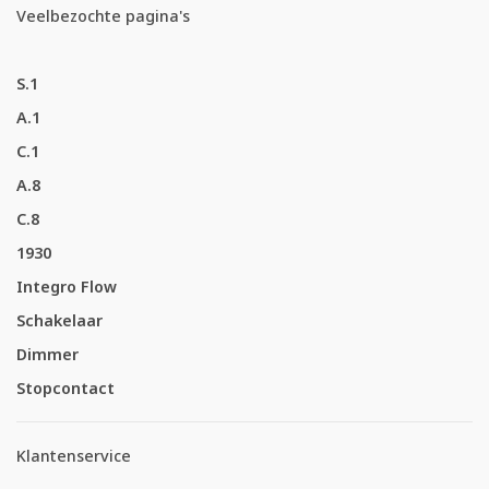
Veelbezochte pagina's
S.1
A.1
C.1
A.8
C.8
1930
Integro Flow
Schakelaar
Dimmer
Stopcontact
Klantenservice