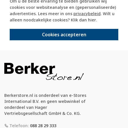
365 dagen retourrecht
Om u de beste ervaring te bieden gebruiken wij
cookies voor websiteanalyse en (gepersonaliseerde)
advertenties. Lees meer in ons
privacybeleid
. Wilt u
veilig kopen met kopersbescherming
alleen noodzakelijke cookies? Klik dan
hier
.
Cookies accepteren
voor 21u besteld, morgen in huis*
Berkerstore.nl is onderdeel van e-Stores
International B.V. en geen webwinkel of
onderdeel van Hager
Vertriebsgesellschaft GmbH & Co. KG.
Telefoon:
088 28 29 333