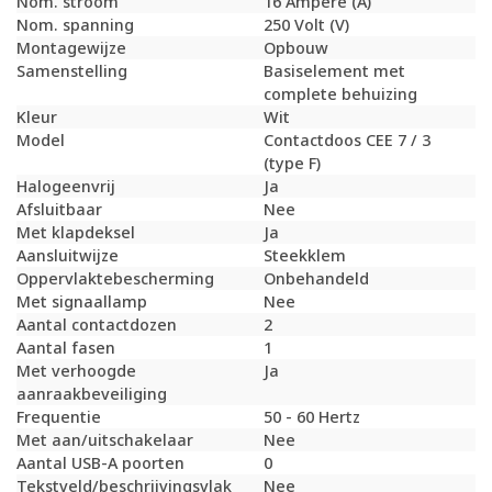
Nom. stroom
16 Ampère (A)
Nom. spanning
250 Volt (V)
Montagewijze
Opbouw
Samenstelling
Basiselement met
complete behuizing
Kleur
Wit
Model
Contactdoos CEE 7 / 3
(type F)
Halogeenvrij
Ja
Afsluitbaar
Nee
Met klapdeksel
Ja
Aansluitwijze
Steekklem
Oppervlaktebescherming
Onbehandeld
Met signaallamp
Nee
Aantal contactdozen
2
Aantal fasen
1
Met verhoogde
Ja
aanraakbeveiliging
Frequentie
50 - 60 Hertz
Met aan/uitschakelaar
Nee
Aantal USB-A poorten
0
Tekstveld/beschrijvingsvlak
Nee