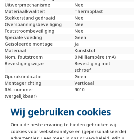
Uitwerpmechanisme
Nee
Materiaalkwaliteit
Thermoplast
Stekkerstand gedraaid
Nee
Overspanningsbeveiliging
Nee
Foutstroombeveiliging
Nee
Speciale voeding
Geen
Geïsoleerde montage
Ja
Materiaal
Kunststof
Nom. foutstroom
0 Milliampère (mA)
Bevestigingswijze
Bevestiging met
schroef
Opdruk/indicatie
Geen
Montagerichting
Verticaal
RAL-nummer
9010
(vergelijkbaar)
Slagvastheid
IK05
Wij gebruiken cookies
Meeschakelende nul
Nee
Transparant
Nee
Uitvoering oppervlakte
Mat
Om u de beste ervaring te bieden gebruiken wij
Met glaszekering
Nee
cookies voor websiteanalyse en (gepersonaliseerde)
Met doorlusvoorziening
Nee
advertenties. Lees meer in ons
privacybeleid
. Wilt u