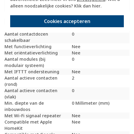
Geschikt voor
IP55
alleen noodzakelijke cookies? Klik dan
hier
.
beschermingsgraad (IP)
Schakelmateriaalbreedte
76 Millimeter (mm)
Cookies accepteren
Schakelmateriaalhoogte
147 Millimeter (mm)
Schakelmateriaaldiepte
65 Millimeter (mm)
Aantal contactdozen
0
schakelbaar
Met functieverlichting
Nee
Met oriëntatieverlichting
Nee
Aantal modules (bij
0
modulair systeem)
Met IFTTT ondersteuning
Nee
Aantal actieve contacten
2
(rond)
Aantal actieve contacten
0
(vlak)
Min. diepte van de
0 Millimeter (mm)
inbouwdoos
Met Wi-Fi signaal repeater
Nee
Compatible met Apple
Nee
HomeKit