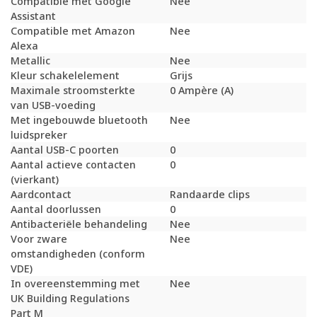
Compatible met Google
Nee
Assistant
Compatible met Amazon
Nee
Alexa
Metallic
Nee
Kleur schakelelement
Grijs
Maximale stroomsterkte
0 Ampère (A)
van USB-voeding
Met ingebouwde bluetooth
Nee
luidspreker
Aantal USB-C poorten
0
Aantal actieve contacten
0
(vierkant)
Aardcontact
Randaarde clips
Aantal doorlussen
0
Antibacteriële behandeling
Nee
Voor zware
Nee
omstandigheden (conform
VDE)
In overeenstemming met
Nee
UK Building Regulations
Part M