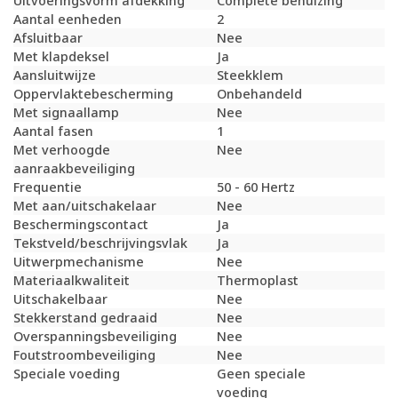
Uitvoeringsvorm afdekking
Complete behuizing
Aantal eenheden
2
Afsluitbaar
Nee
Met klapdeksel
Ja
Aansluitwijze
Steekklem
Oppervlaktebescherming
Onbehandeld
Met signaallamp
Nee
Aantal fasen
1
Met verhoogde
Nee
aanraakbeveiliging
Frequentie
50 - 60 Hertz
Met aan/uitschakelaar
Nee
Beschermingscontact
Ja
Tekstveld/beschrijvingsvlak
Ja
Uitwerpmechanisme
Nee
Materiaalkwaliteit
Thermoplast
Uitschakelbaar
Nee
Stekkerstand gedraaid
Nee
Overspanningsbeveiliging
Nee
Foutstroombeveiliging
Nee
Speciale voeding
Geen speciale
voeding