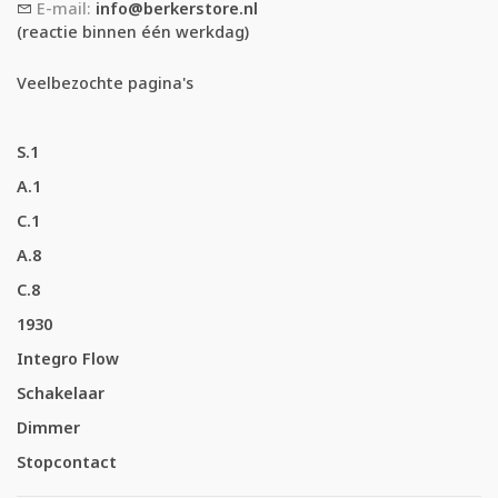
E-mail:
info@berkerstore.nl
(reactie binnen één werkdag)
Veelbezochte pagina's
S.1
A.1
C.1
A.8
C.8
1930
Integro Flow
Schakelaar
Dimmer
Stopcontact