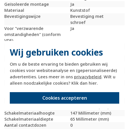
Geïsoleerde montage
Ja
Materiaal
Kunststof
Bevestigingswijze
Bevestiging met
schroef
Voor "verzwarende
Ja
omstandigheden" (conform
VDE)
Opdruk/indicatie
Geen
Wij gebruiken cookies
RAL-nummer (vergelijkbaar)
9010
Slagvastheid
IK05
Om u de beste ervaring te bieden gebruiken wij
Transparant
Nee
cookies voor websiteanalyse en (gepersonaliseerde)
Uitvoering oppervlakte
Mat
advertenties. Lees meer in ons
privacybeleid
. Wilt u
Met glaszekering
Nee
Met doorlusvoorziening
Nee
alleen noodzakelijke cookies? Klik dan
hier
.
Geschikt voor
IP55
beschermingsgraad (IP)
Cookies accepteren
Fase-aftakking
Geen
Schakelmateriaalbreedte
76 Millimeter (mm)
Schakelmateriaalhoogte
147 Millimeter (mm)
Schakelmateriaaldiepte
65 Millimeter (mm)
Aantal contactdozen
0