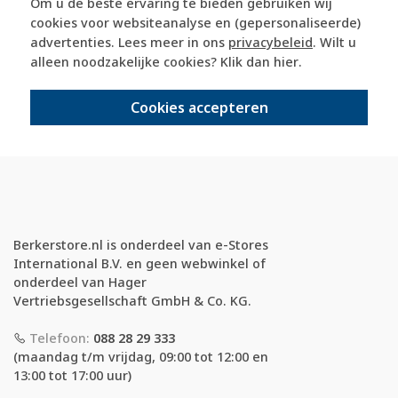
Om u de beste ervaring te bieden gebruiken wij
365 dagen retourrecht
cookies voor websiteanalyse en (gepersonaliseerde)
advertenties. Lees meer in ons
privacybeleid
. Wilt u
veilig kopen met kopersbescherming
alleen noodzakelijke cookies? Klik dan
hier
.
Cookies accepteren
voor 21u besteld, morgen in huis*
Berkerstore.nl is onderdeel van e-Stores
International B.V. en geen webwinkel of
onderdeel van Hager
Vertriebsgesellschaft GmbH & Co. KG.
Telefoon:
088 28 29 333
(maandag t/m vrijdag, 09:00 tot 12:00 en
13:00 tot 17:00 uur)