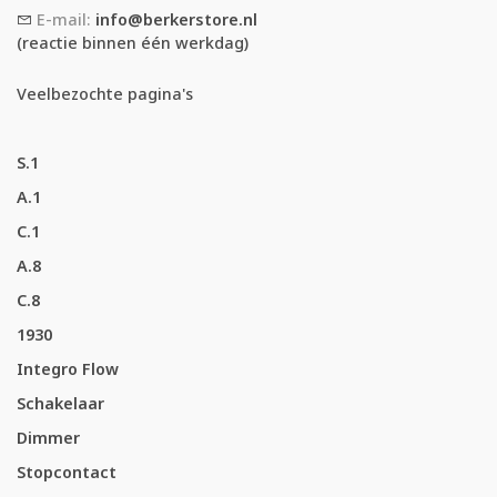
E-mail:
info@berkerstore.nl
(reactie binnen één werkdag)
Veelbezochte pagina's
S.1
A.1
C.1
A.8
C.8
1930
Integro Flow
Schakelaar
Dimmer
Stopcontact