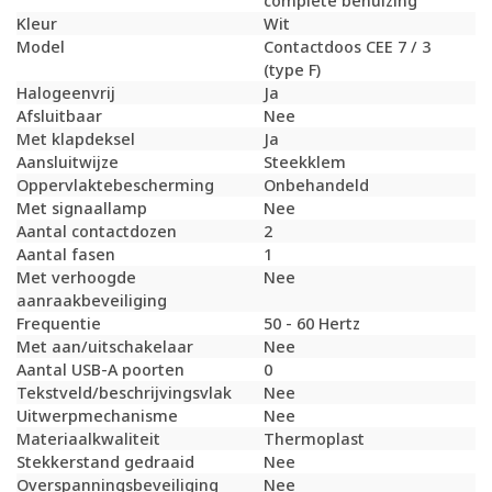
complete behuizing
Kleur
Wit
Model
Contactdoos CEE 7 / 3
(type F)
Halogeenvrij
Ja
Afsluitbaar
Nee
Met klapdeksel
Ja
Aansluitwijze
Steekklem
Oppervlaktebescherming
Onbehandeld
Met signaallamp
Nee
Aantal contactdozen
2
Aantal fasen
1
Met verhoogde
Nee
aanraakbeveiliging
Frequentie
50 - 60 Hertz
Met aan/uitschakelaar
Nee
Aantal USB-A poorten
0
Tekstveld/beschrijvingsvlak
Nee
Uitwerpmechanisme
Nee
Materiaalkwaliteit
Thermoplast
Stekkerstand gedraaid
Nee
Overspanningsbeveiliging
Nee