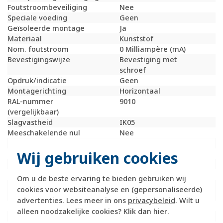
Foutstroombeveiliging
Nee
Speciale voeding
Geen
Geïsoleerde montage
Ja
Materiaal
Kunststof
Nom. foutstroom
0 Milliampère (mA)
Bevestigingswijze
Bevestiging met
schroef
Opdruk/indicatie
Geen
Montagerichting
Horizontaal
RAL-nummer
9010
(vergelijkbaar)
Slagvastheid
IK05
Meeschakelende nul
Nee
Transparant
Nee
Wij gebruiken cookies
Uitvoering oppervlakte
Mat
Met glaszekering
Nee
Met doorlusvoorziening
Nee
Om u de beste ervaring te bieden gebruiken wij
Geschikt voor
IP55
cookies voor websiteanalyse en (gepersonaliseerde)
beschermingsgraad (IP)
advertenties. Lees meer in ons
privacybeleid
. Wilt u
Schakelmateriaalbreedte
147 Millimeter (mm)
alleen noodzakelijke cookies? Klik dan
hier
.
Schakelmateriaalhoogte
76 Millimeter (mm)