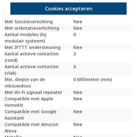
Schakelmateriaaldiepte
65 Millimeter (mm)
Cookies accepteren
Aantal contactdozen
0
schakelbaar
Met functieverlichting
Nee
Met oriëntatieverlichting
Nee
Aantal modules (bij
0
modulair systeem)
Met IFTTT ondersteuning
Nee
Aantal actieve contacten
2
(rond)
Aantal actieve contacten
0
(vlak)
Min. diepte van de
0 Millimeter (mm)
inbouwdoos
Met Wi-Fi signaal repeater
Nee
Compatible met Apple
Nee
HomeKit
Compatible met Google
Nee
Assistant
Compatible met Amazon
Nee
Alexa