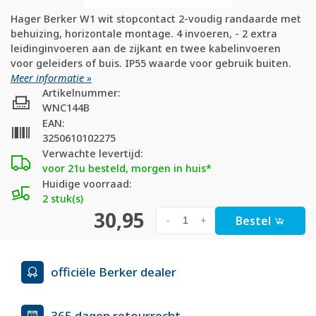
Hager Berker W1 wit stopcontact 2-voudig randaarde met
behuizing, horizontale montage. 4 invoeren, - 2 extra
leidinginvoeren aan de zijkant en twee kabelinvoeren
voor geleiders of buis. IP55 waarde voor gebruik buiten.
Meer informatie »
Artikelnummer:
WNC144B
EAN:
3250610102275
Verwachte levertijd:
voor 21u besteld, morgen in huis*
Huidige voorraad:
2 stuk(s)
30,95
Bestel
-
+
officiële Berker dealer
365 dagen retourrecht