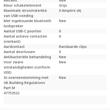
Metallic
Nee
Kleur schakelelement
Grijs
Maximale stroomsterkte
0 Ampère (A)
van USB-voeding
Met ingebouwde bluetooth
Nee
luidspreker
Aantal USB-C poorten
0
Aantal actieve contacten
0
(vierkant)
Aardcontact
Randaarde clips
Aantal doorlussen
0
Antibacteriële behandeling
Nee
Voor zware
Nee
omstandigheden (conform
VDE)
In overeenstemming met
Nee
UK Building Regulations
Part M
47753522