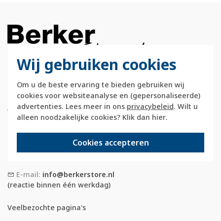
Wij gebruiken cookies
Berkerstore.nl is onderdeel van e-Stores
Om u de beste ervaring te bieden gebruiken wij
International B.V. en geen webwinkel of
cookies voor websiteanalyse en (gepersonaliseerde)
onderdeel van Hager
advertenties. Lees meer in ons
privacybeleid
. Wilt u
Vertriebsgesellschaft GmbH & Co. KG.
alleen noodzakelijke cookies? Klik dan
hier
.
Telefoon:
088 28 29 333
Cookies accepteren
(maandag t/m vrijdag, 09:00 tot 12:00 en
13:00 tot 17:00 uur)
E-mail:
info@berkerstore.nl
(reactie binnen één werkdag)
Veelbezochte pagina's