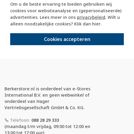
Om u de beste ervaring te bieden gebruiken wij
365 dagen retourrecht
cookies voor websiteanalyse en (gepersonaliseerde)
advertenties. Lees meer in ons
privacybeleid
. Wilt u
alleen noodzakelijke cookies? Klik dan
hier
.
veilig kopen met kopersbescherming
Cookies accepteren
voor 21u besteld, morgen in huis*
Berkerstore.nl is onderdeel van e-Stores
International B.V. en geen webwinkel of
onderdeel van Hager
Vertriebsgesellschaft GmbH & Co. KG.
Telefoon:
088 28 29 333
(maandag t/m vrijdag, 09:00 tot 12:00 en
13:00 tot 17:00 uur)