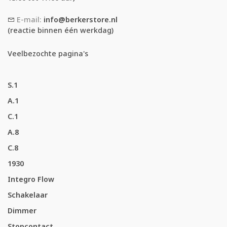
E-mail:
info@berkerstore.nl
(reactie binnen één werkdag)
Veelbezochte pagina's
S.1
A.1
C.1
A.8
C.8
1930
Integro Flow
Schakelaar
Dimmer
Stopcontact