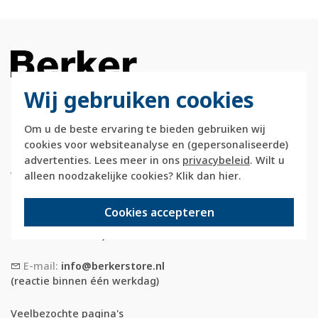
Wij gebruiken cookies
Om u de beste ervaring te bieden gebruiken wij
Berkerstore.nl is onderdeel van e-Stores
cookies voor websiteanalyse en (gepersonaliseerde)
International B.V. en geen webwinkel of
advertenties. Lees meer in ons
privacybeleid
. Wilt u
onderdeel van Hager
Vertriebsgesellschaft GmbH & Co. KG.
alleen noodzakelijke cookies? Klik dan
hier
.
Telefoon:
088 28 29 333
Cookies accepteren
(maandag t/m vrijdag, 09:00 tot 12:00 en
13:00 tot 17:00 uur)
E-mail:
info@berkerstore.nl
(reactie binnen één werkdag)
Veelbezochte pagina's