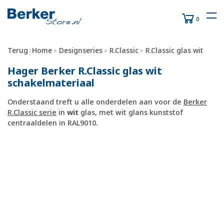
0
Terug
Home
Designseries
R.Classic
R.Classic glas wit
|
Hager Berker R.Classic glas wit
schakelmateriaal
Onderstaand treft u alle onderdelen aan voor de
Berker
R.Classic serie
in
wit
glas, met wit glans kunststof
centraaldelen in RAL9010.