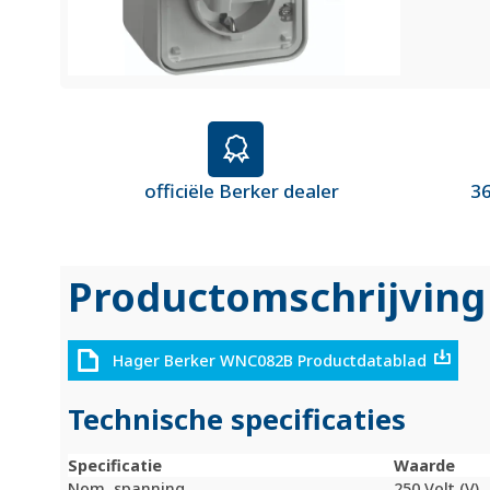
officiële Berker dealer
36
Productomschrijving
Hager Berker WNC082B Productdatablad
Technische specificaties
Specificatie
Waarde
Nom. spanning
250 Volt (V)