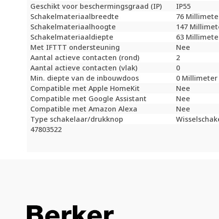
Geschikt voor beschermingsgraad (IP)
IP55
Schakelmateriaalbreedte
76 Millimet
Schakelmateriaalhoogte
147 Millime
Schakelmateriaaldiepte
63 Millimet
Met IFTTT ondersteuning
Nee
Aantal actieve contacten (rond)
2
Aantal actieve contacten (vlak)
0
Min. diepte van de inbouwdoos
0 Millimete
Compatible met Apple HomeKit
Nee
Compatible met Google Assistant
Nee
Compatible met Amazon Alexa
Nee
Type schakelaar/drukknop
Wisselschak
47803522