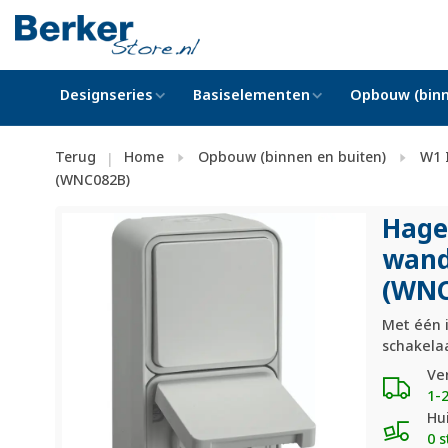
Designseries
Basiselementen
Opbouw (binn
Terug
Home
Opbouw (binnen en buiten)
W1 
|
(WNC082B)
Hage
wand
(WNC
Met één 
schakelaa
Ve
1-
Hu
0 s