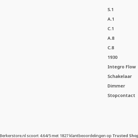
S.1
A.1
C.1
A.8
C.8
1930
Integro Flow
Schakelaar
Dimmer
Stopcontact
Berkerstore.nl
scoort
4.64
/
5
met
1827
klantbeoordelingen op
Trusted Sho