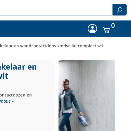
0
kelaar en wandcontactdoos kindveilig compleet wit
akelaar en
wit
contactdozen en
matie »