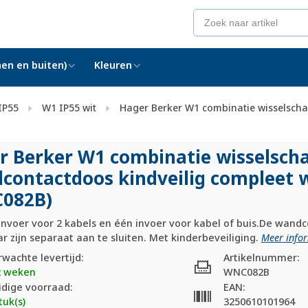
en en buiten)
Kleuren
IP55
W1 IP55 wit
Hager Berker W1 combinatie wisselscha
r Berker W1 combinatie wisselsch
contactdoos kindveilig compleet 
082B)
invoer voor 2 kabels en één invoer voor kabel of buis.De wand
r zijn separaat aan te sluiten. Met kinderbeveiliging.
Meer infor
rwachte levertijd:
Artikelnummer:
2 weken
WNC082B
idige voorraad:
EAN:
tuk(s)
3250610101964