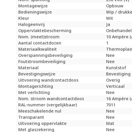
Montagewijze
Opbouw
Bedieningswijze
Wip / drukk
Kleur
Wit
Halogeenvrij
Ja
Oppervlaktebescherming
Onbehandel
Nom. (meet)stroom
10 Ampère (
Aantal contactdozen
1
Materiaalkwaliteit
Thermoplas
Overspanningsbeveiliging
Nee
Foutstroombeveiliging
Nee
Materiaal
Kunststof
Bevestigingswijze
Bevestiging
Uitvoering wandcontactdoos
Overig
Montagerichting
Verticaal
Met verlichting
Nee
Nom. stroom wandcontactdoos
16 Ampère (
RAL-nummer (vergelijkbaar)
7011
Meeschakelende nul
Nee
Transparant
Nee
Uitvoering oppervlakte
Mat
Met glaszekering
Nee