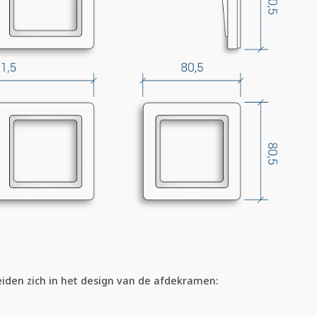
iden zich in het design van de afdekramen: