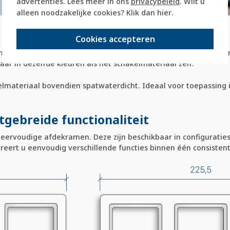
advertenties. Lees meer in ons
privacybeleid
. Wilt u
alleen noodzakelijke cookies? Klik dan
hier
.
Cookies accepteren
ntage en, met behulp van separaat verkrijgbare opbouwbakken
ar in dezelfde kleuren als het schakelmateriaal zelf.
elmateriaal bovendien spatwaterdicht. Ideaal voor toepassing
gebreide functionaliteit
meervoudige afdekramen. Deze zijn beschikbaar in configuratie
greert u eenvoudig verschillende functies binnen één consistent