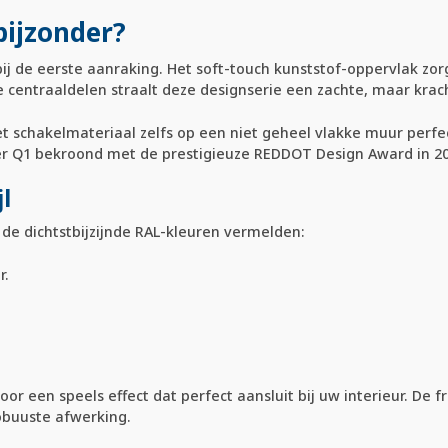
bijzonder?
bij de eerste aanraking. Het soft-touch kunststof-oppervlak zor
 centraaldelen straalt deze designserie een zachte, maar krach
 schakelmateriaal zelfs op een niet geheel vlakke muur perfect
er Q1 bekroond met de prestigieuze REDDOT Design Award in 20
l
e de dichtstbijzijnde RAL-kleuren vermelden:
r.
or een speels effect dat perfect aansluit bij uw interieur. D
obuuste afwerking.