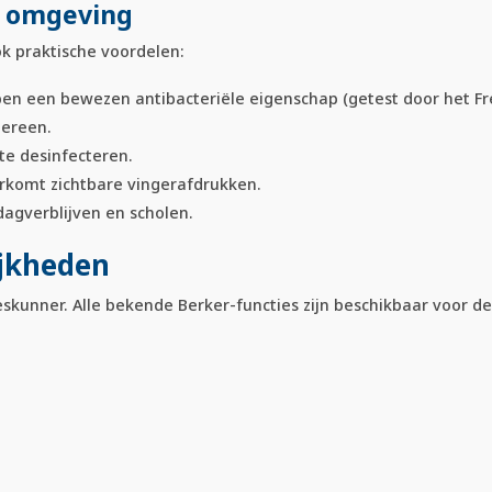
e omgeving
ok praktische voordelen:
 een bewezen antibacteriële eigenschap (getest door het Fres
dereen.
e desinfecteren.
komt zichtbare vingerafdrukken.
dagverblijven en scholen.
ijkheden
kunner. Alle bekende Berker-functies zijn beschikbaar voor dez