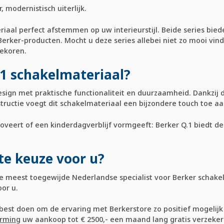
 modernistisch uiterlijk.
eriaal perfect afstemmen op uw interieurstijl. Beide series bi
ker-producten. Mocht u deze series allebei niet zo mooi vinde
bekoren.
1 schakelmateriaal?
esign met praktische functionaliteit en duurzaamheid. Dankzij
tructie voegt dit schakelmateriaal een bijzondere touch toe aa
veert of een kinderdagverblijf vormgeeft: Berker Q.1 biedt de 
te keuze voor u?
 de meest toegewijde Nederlandse specialist voor Berker schakel
or u.
est doen om de ervaring met Berkerstore zo positief mogelijk t
rming
uw aankoop tot € 2500,- een maand lang gratis verzeker