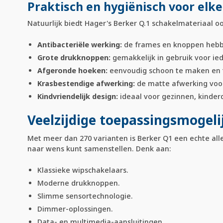
Praktisch en hygiënisch voor elk
Natuurlijk biedt Hager's Berker Q.1 schakelmateriaal o
Antibacteriële werking:
de frames en knoppen hebben
Grote drukknoppen:
gemakkelijk in gebruik voor ie
Afgeronde hoeken:
eenvoudig schoon te maken en t
Krasbestendige afwerking:
de matte afwerking voor
Kindvriendelijk design:
ideaal voor gezinnen, kinder
Veelzijdige toepassingsmogel
Met meer dan 270 varianten is Berker Q1 een echte alles
naar wens kunt samenstellen. Denk aan:
Klassieke wipschakelaars.
Moderne drukknoppen.
Slimme sensortechnologie.
Dimmer-oplossingen.
Data- en multimedia-aansluitingen.