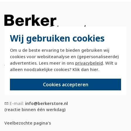
Wij gebruiken cookies
Berkerstore.nl is onderdeel van e-Stores
Om u de beste ervaring te bieden gebruiken wij
International B.V. en geen webwinkel of
cookies voor websiteanalyse en (gepersonaliseerde)
onderdeel van Hager
advertenties. Lees meer in ons
privacybeleid
. Wilt u
Vertriebsgesellschaft GmbH & Co. KG.
alleen noodzakelijke cookies? Klik dan
hier
.
Telefoon:
088 28 29 333
Cookies accepteren
(maandag t/m vrijdag, 09:00 tot 12:00 en
13:00 tot 17:00 uur)
E-mail:
info@berkerstore.nl
(reactie binnen één werkdag)
Veelbezochte pagina's