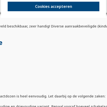
Cookies accepteren
tveld beschikbaar, zeer handig! Diverse aanraakbeveiligde (ki
e
ctdozen is heel eenvoudig. Let daarbij op de volgende zaken:
udige en drievoudige variant. Bepaal vooraf hoeveel schakela