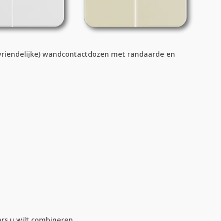
ndvriendelijke) wandcontactdozen met randaarde en
ars u wilt combineren