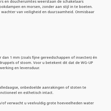
ers en doucheruimtes weerstaan de schakelaars
ookdampen en morsen, zonder aan stijl in te boeten.
lle wachter van veiligheid en duurzaamheid. Onmisbaar
 dan 1 mm (zoals fijne gereedschappen of insecten) én
terdruppels of stoom. Voor u betekent dit dat de WG-UP
werking en levensduur.
 alledaagse, onbedoelde aanrakingen of stoten te
nctioneel en esthetisch intact.
 en/of verwacht u veelvuldig grote hoeveelheden water