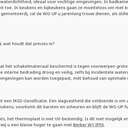
twaterdichtheid, ideaal voor vochtige omgevingen. In badkam
eit toe. In keukens en bijkeukens gaan ze moeiteloos om met k
t gemonteerd), zal de WG-UP u jarenlang trouw dienen, als sti
4, wat houdt dat precies in?
t het schakelmateriaal beschermd is tegen voorwerpen groter
 de interne bedrading droog en veilig, zelfs bij incidentele wa
enomgevingen kan worden toegepast, mét behoud van optimale 
 een IK02-classificatie. Een slagvastheid die voldoende is om
jkeukens, voorkomt dit barsten en scheuren en blijft de WG-UP fu
ts, het thermoplast is niet UV-bestendig. Is dit niet mogelijk
 wij u een klasse hoger te gaan met
Berker W1 IP55
.