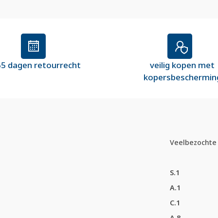
5 dagen retourrecht
veilig kopen met
kopersbeschermin
Veelbezochte 
S.1
A.1
C.1
A.8