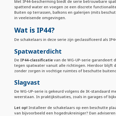
Met IP44-bescherming biedt de serie betrouwbare spa
spattend water en voegen ze een discrete functionalit
Buiten op terrassen, balkons en galerijen (mits beschu
in veeleisende omgevingen.
Wat is IP44?
De schakelaars in deze serie zijn geclassificeerd als IP4
Spatwaterdicht
De
IP44-classificatie
van de WG-UP-serie garandeert da
tegen spatwater vanuit alle richtingen. Hierdoor blijft
zonder zorgen in vochtige ruimtes of beschutte buit
Slagvast
De WG-UP-serie is gekeurd volgens de IK-standaard met
weerstaan. In praktijksituaties, zoals in garages of bi
Let op!
Installeer de schakelaars op een beschutte plaa
van bijvoorbeeld een hogedrukreiniger? Dan adviseren