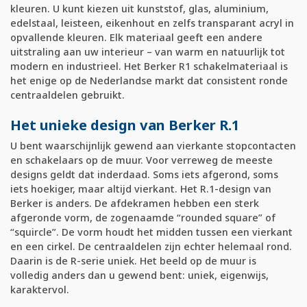
kleuren. U kunt kiezen uit kunststof, glas, aluminium,
edelstaal, leisteen, eikenhout en zelfs transparant acryl in
opvallende kleuren. Elk materiaal geeft een andere
uitstraling aan uw interieur – van warm en natuurlijk tot
modern en industrieel. Het Berker R1 schakelmateriaal is
het enige op de Nederlandse markt dat consistent ronde
centraaldelen gebruikt.
Het unieke design van Berker R.1
U bent waarschijnlijk gewend aan vierkante stopcontacten
en schakelaars op de muur. Voor verreweg de meeste
designs geldt dat inderdaad. Soms iets afgerond, soms
iets hoekiger, maar altijd vierkant. Het R.1-design van
Berker is anders. De afdekramen hebben een sterk
afgeronde vorm, de zogenaamde “rounded square” of
“squircle”. De vorm houdt het midden tussen een vierkant
en een cirkel. De centraaldelen zijn echter helemaal rond.
Daarin is de R-serie uniek. Het beeld op de muur is
volledig anders dan u gewend bent: uniek, eigenwijs,
karaktervol.