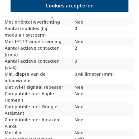
Aantal contactdozen
0
Cookies accepteren
schakelbaar
Met functieverlichting
Nee
Met oriëntatieverlichting
Nee
Aantal modules (bij
0
modulair systeem)
Met IFTTT ondersteuning
Nee
Aantal actieve contacten
2
(rond)
Aantal actieve contacten
0
(vlak)
Min. diepte van de
0 Millimeter (mm)
inbouwdoos
Met Wi-Fi signaal repeater
Nee
Compatible met Apple
Nee
HomeKit
Compatible met Google
Nee
Assistant
Compatible met Amazon
Nee
Alexa
Metallic
Nee