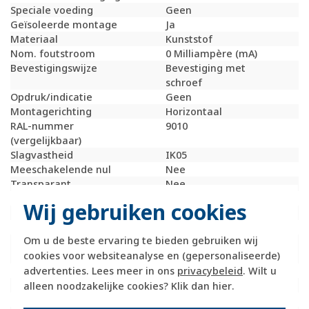
Speciale voeding
Geen
Geïsoleerde montage
Ja
Materiaal
Kunststof
Nom. foutstroom
0 Milliampère (mA)
Bevestigingswijze
Bevestiging met
schroef
Opdruk/indicatie
Geen
Montagerichting
Horizontaal
RAL-nummer
9010
(vergelijkbaar)
Slagvastheid
IK05
Meeschakelende nul
Nee
Transparant
Nee
Uitvoering oppervlakte
Mat
Wij gebruiken cookies
Met glaszekering
Nee
Met doorlusvoorziening
Nee
Om u de beste ervaring te bieden gebruiken wij
Geschikt voor
IP55
cookies voor websiteanalyse en (gepersonaliseerde)
beschermingsgraad (IP)
advertenties. Lees meer in ons
privacybeleid
. Wilt u
Schakelmateriaalbreedte
147 Millimeter (mm)
Schakelmateriaalhoogte
76 Millimeter (mm)
alleen noodzakelijke cookies? Klik dan
hier
.
Schakelmateriaaldiepte
65 Millimeter (mm)