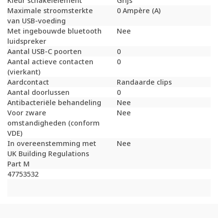
Kleur schakelelement
Grijs
Maximale stroomsterkte
0 Ampère (A)
van USB-voeding
Met ingebouwde bluetooth
Nee
luidspreker
Aantal USB-C poorten
0
Aantal actieve contacten
0
(vierkant)
Aardcontact
Randaarde clips
Aantal doorlussen
0
Antibacteriële behandeling
Nee
Voor zware
Nee
omstandigheden (conform
VDE)
In overeenstemming met
Nee
UK Building Regulations
Part M
47753532