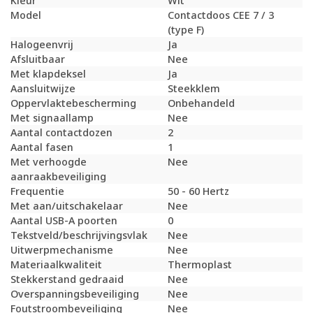
Kleur
Wit
Model
Contactdoos CEE 7 / 3
(type F)
Halogeenvrij
Ja
Afsluitbaar
Nee
Met klapdeksel
Ja
Aansluitwijze
Steekklem
Oppervlaktebescherming
Onbehandeld
Met signaallamp
Nee
Aantal contactdozen
2
Aantal fasen
1
Met verhoogde
Nee
aanraakbeveiliging
Frequentie
50 - 60 Hertz
Met aan/uitschakelaar
Nee
Aantal USB-A poorten
0
Tekstveld/beschrijvingsvlak
Nee
Uitwerpmechanisme
Nee
Materiaalkwaliteit
Thermoplast
Stekkerstand gedraaid
Nee
Overspanningsbeveiliging
Nee
Foutstroombeveiliging
Nee