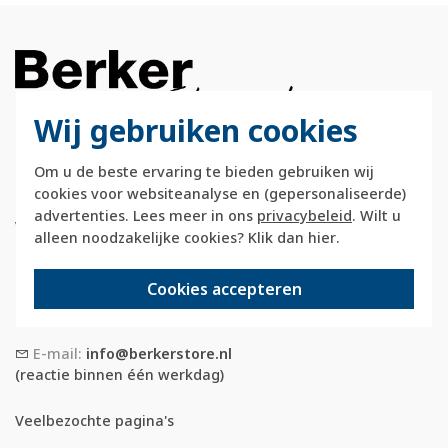
Wij gebruiken cookies
Berkerstore.nl is onderdeel van e-Stores
Om u de beste ervaring te bieden gebruiken wij
International B.V. en geen webwinkel of
cookies voor websiteanalyse en (gepersonaliseerde)
onderdeel van Hager
advertenties. Lees meer in ons
privacybeleid
. Wilt u
Vertriebsgesellschaft GmbH & Co. KG.
alleen noodzakelijke cookies? Klik dan
hier
.
Telefoon:
088 28 29 333
Cookies accepteren
(maandag t/m vrijdag, 09:00 tot 12:00 en
13:00 tot 17:00 uur)
E-mail:
info@berkerstore.nl
(reactie binnen één werkdag)
Veelbezochte pagina's