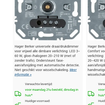
Hager Berker universele draai/drukdimmer
Hager Berk
voor vrijwel alle dimbare verlichting: LED 3–
Comfort voo
60 W, gloei-/halogeen 20–210 W (met of
verlichting
zonder trafo). Ondersteunt fase-
20–420 W (
aan/afsnijding met automatische detectie.
aan/afsnij
Niet geschikt voor wisselschakeling.
Meer
handmatige 
informatie »
wisselschak
Verwachte levertijd:
Verw
voor maandag 21u besteld, dinsdag in
voor
huis*
huis
Huidige voorraad:
Huid