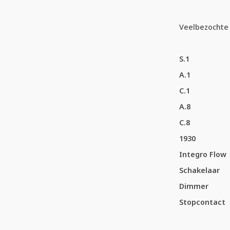
Veelbezochte 
S.1
A.1
C.1
A.8
C.8
1930
Integro Flow
Schakelaar
Dimmer
Stopcontact