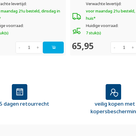
achte levertijd:
Verwachte levertijd:
 maandag 21u besteld, dinsdag in
voor maandag 21u besteld, 
*
huis*
ige voorraad:
Huidige voorraad:
uk(s)
7 stuk(s)
65,95
-
+
-
+
5 dagen retourrecht
veilig kopen met
kopersbeschermi