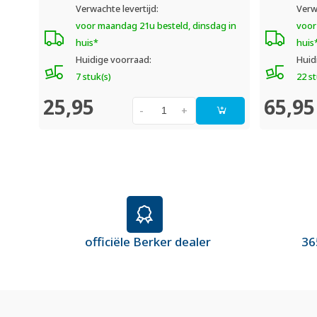
Verwachte levertijd:
Verw
voor maandag 21u besteld, dinsdag in
voor
huis*
huis
Huidige voorraad:
Huid
7 stuk(s)
22 st
25,95
65,95
-
+
officiële Berker dealer
36