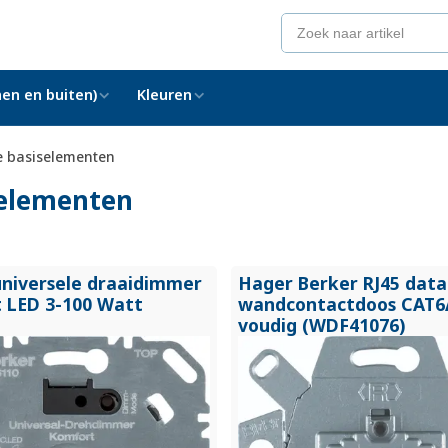
en en buiten)
Kleuren
e basiselementen
selementen
universele draaidimmer
Hager Berker RJ45 data
 LED 3-100 Watt
wandcontactdoos CAT6
voudig (WDF41076)