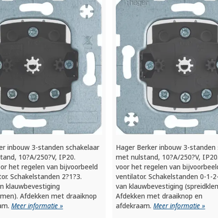
er inbouw 3-standen schakelaar
Hager Berker inbouw 3-standen 
stand, 10?A/250?V, IP20.
met nulstand, 10?A/250?V, IP20
or het regelen van bijvoorbeeld
voor het regelen van bijvoorbee
tor. Schakelstanden 2?1?3.
ventilator. Schakelstanden 0-1-2
an klauwbevestiging
van klauwbevestiging (spreidkl
mmen). Afdekken met draaiknop
Afdekken met draaiknop en
aam.
Meer informatie »
afdekraam.
Meer informatie »