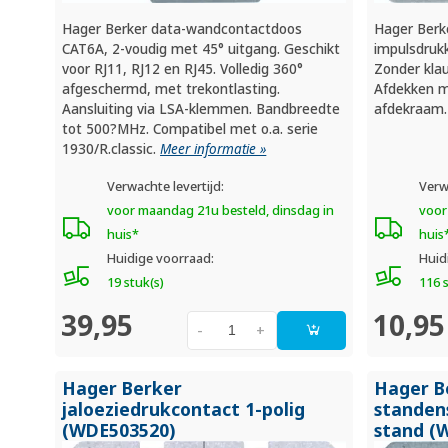
Hager Berker data-wandcontactdoos
Hager Berk
CAT6A, 2-voudig met 45° uitgang. Geschikt
impulsdruk
voor RJ11, RJ12 en RJ45. Volledig 360°
Zonder kla
afgeschermd, met trekontlasting.
Afdekken m
Aansluiting via LSA-klemmen. Bandbreedte
afdekraam
tot 500?MHz. Compatibel met o.a. serie
1930/R.classic.
Meer informatie »
Verwachte levertijd:
Verw
voor maandag 21u besteld, dinsdag in
voor
huis*
huis
Huidige voorraad:
Huid
19 stuk(s)
116 
39,95
10,95
-
+
Hager Berker
Hager B
jaloeziedrukcontact 1-polig
standen
(WDE503520)
stand (