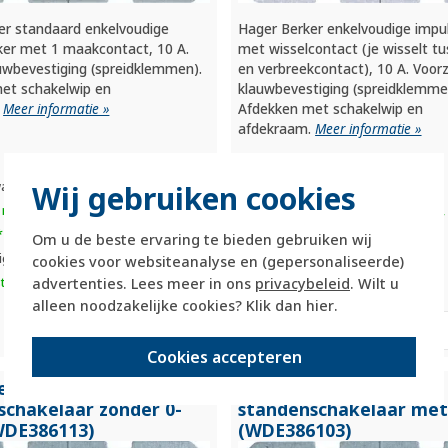
er standaard enkelvoudige
Hager Berker enkelvoudige impu
ker met 1 maakcontact, 10 A.
met wisselcontact (je wisselt t
uwbevestiging (spreidklemmen).
en verbreekcontact), 10 A. Voor
et schakelwip en
klauwbevestiging (spreidklemme
.
Meer informatie »
Afdekken met schakelwip en
afdekraam.
Meer informatie »
Wij gebruiken cookies
achte levertijd:
Verwachte levertijd:
 maandag 21u besteld, dinsdag in
voor maandag 21u besteld, 
*
huis*
Om u de beste ervaring te bieden gebruiken wij
ige voorraad:
Huidige voorraad:
cookies voor websiteanalyse en (gepersonaliseerde)
advertenties. Lees meer in ons
privacybeleid
. Wilt u
stuk(s)
12 stuk(s)
alleen noodzakelijke cookies? Klik dan
hier
.
10,95
-
+
-
+
Cookies accepteren
erker 3-
Hager Berker 3-
schakelaar zonder 0-
standenschakelaar met
WDE386113)
(WDE386103)