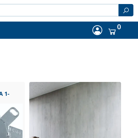
0
A 1-