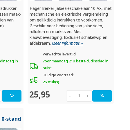
lsdrukker
Hager Berker jaloezieschakelaar 10 AX, met
ussen maak-
mechanische en elektrische vergrendeling
zien van
om gelijktijdig indrukken te voorkomen.
n).
Geschikt voor bediening van jaloezieën,
rolluiken en markiezen. Met
klauwbevestiging. Exclusief schakelwip en
afdekraam.
Meer informatie »
Verwachte levertijd:
dinsdag in
voor maandag 21u besteld, dinsdag in
huis*
Huidige voorraad:
26 stuk(s)
25,95
-
+
 0-stand