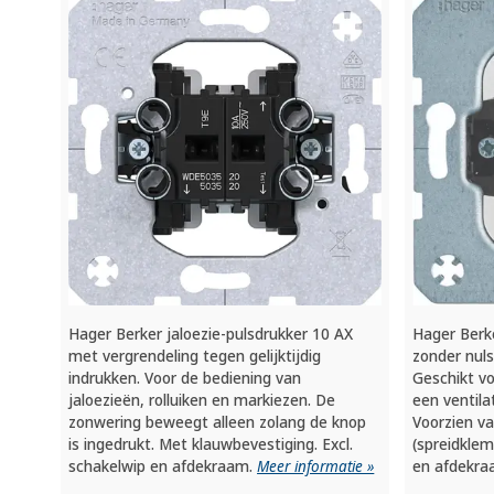
Hager Berker jaloezie-pulsdrukker 10 AX
Hager Berk
met vergrendeling tegen gelijktijdig
zonder nul
indrukken. Voor de bediening van
Geschikt vo
jaloezieën, rolluiken en markiezen. De
een ventila
zonwering beweegt alleen zolang de knop
Voorzien v
is ingedrukt. Met klauwbevestiging. Excl.
(spreidkle
schakelwip en afdekraam.
Meer informatie »
en afdekr