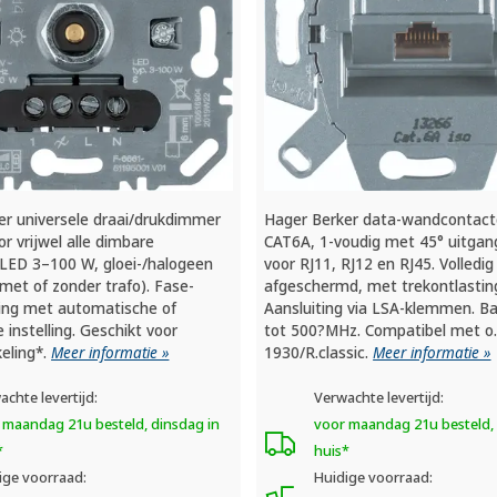
er universele draai/drukdimmer
Hager Berker data-wandcontac
r vrijwel alle dimbare
CAT6A, 1-voudig met 45° uitgan
: LED 3–100 W, gloei-/halogeen
voor RJ11, RJ12 en RJ45. Volledig
met of zonder trafo). Fase-
afgeschermd, met trekontlastin
ding met automatische of
Aansluiting via LSA-klemmen. B
instelling. Geschikt voor
tot 500?MHz. Compatibel met o.a
eling*.
Meer informatie »
1930/R.classic.
Meer informatie »
achte levertijd:
Verwachte levertijd:
 maandag 21u besteld, dinsdag in
voor maandag 21u besteld, 
*
huis*
ige voorraad:
Huidige voorraad: