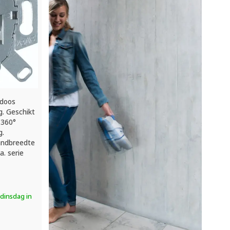
tdoos
g. Geschikt
 360°
g.
andbreedte
. serie
dinsdag in