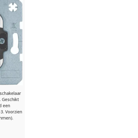
schakelaar
. Geschikt
ld een
-3. Voorzien
emmen).