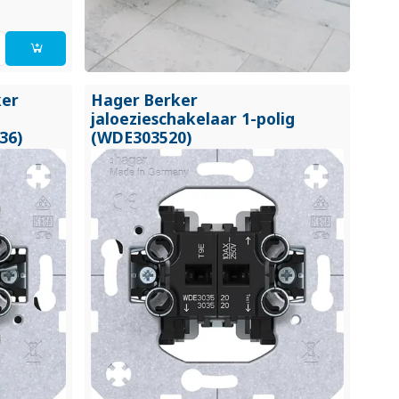
ker
Hager Berker
jaloezieschakelaar 1-polig
36)
(WDE303520)