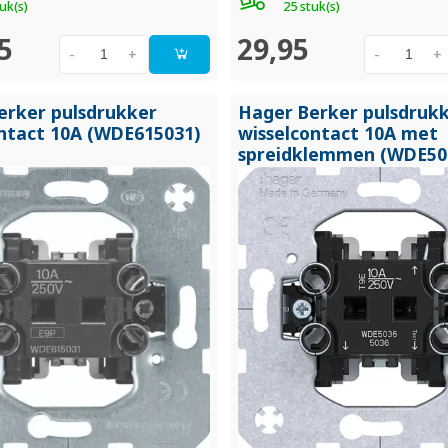
uk(s)
25 stuk(s)
5
29,95
-
+
-
+
erker pulsdrukker
Hager Berker pulsdruk
tact 10A (WDE615031)
wisselcontact 10A met
spreidklemmen (WDE50