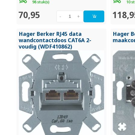
98 stuk(s)
10 st
70,95
118,9
-
+
Hager Berker RJ45 data
Hager B
wandcontactdoos CAT6A 2-
maakcon
voudig (WDF410862)