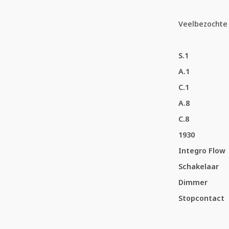
Veelbezochte 
S.1
A.1
C.1
A.8
C.8
1930
Integro Flow
Schakelaar
Dimmer
Stopcontact