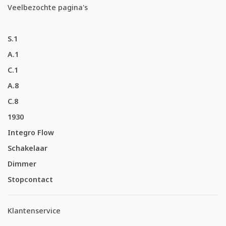
Veelbezochte pagina's
S.1
A.1
C.1
A.8
C.8
1930
Integro Flow
Schakelaar
Dimmer
Stopcontact
Klantenservice