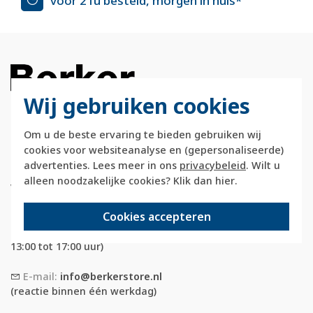
voor 21u besteld, morgen in huis*
Wij gebruiken cookies
Om u de beste ervaring te bieden gebruiken wij
Berkerstore.nl is onderdeel van e-Stores
cookies voor websiteanalyse en (gepersonaliseerde)
International B.V. en geen webwinkel of
advertenties. Lees meer in ons
privacybeleid
. Wilt u
onderdeel van Hager
alleen noodzakelijke cookies? Klik dan
hier
.
Vertriebsgesellschaft GmbH & Co. KG.
Cookies accepteren
Telefoon:
088 28 29 333
(maandag t/m vrijdag, 09:00 tot 12:00 en
13:00 tot 17:00 uur)
E-mail:
info@berkerstore.nl
(reactie binnen één werkdag)