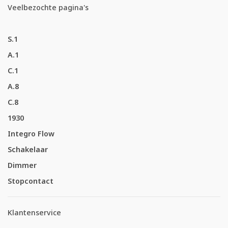
Veelbezochte pagina's
S.1
A.1
C.1
A.8
C.8
1930
Integro Flow
Schakelaar
Dimmer
Stopcontact
Klantenservice