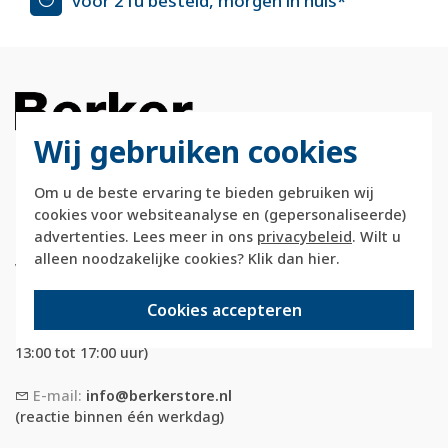
voor 21u besteld, morgen in huis*
Wij gebruiken cookies
Om u de beste ervaring te bieden gebruiken wij
Berkerstore.nl is onderdeel van e-Stores
cookies voor websiteanalyse en (gepersonaliseerde)
International B.V. en geen webwinkel of
advertenties. Lees meer in ons
privacybeleid
. Wilt u
onderdeel van Hager
alleen noodzakelijke cookies? Klik dan
hier
.
Vertriebsgesellschaft GmbH & Co. KG.
Cookies accepteren
Telefoon:
088 28 29 333
(maandag t/m vrijdag, 09:00 tot 12:00 en
13:00 tot 17:00 uur)
E-mail:
info@berkerstore.nl
(reactie binnen één werkdag)