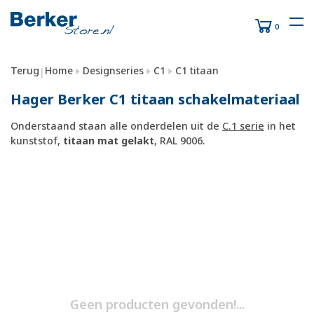
0
Terug
Home
Designseries
C1
C1 titaan
|
Hager Berker C1 titaan schakelmateriaal
Onderstaand staan alle onderdelen uit de
C.1 serie
in het
kunststof,
titaan mat gelakt
, RAL 9006.
Geen producten gevonden!...