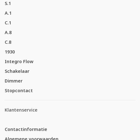
S.1
A.1
C.1
A.8
C.8
1930
Integro Flow
Schakelaar
Dimmer
Stopcontact
Klantenservice
Contactinformatie
Algemene voorwaarden