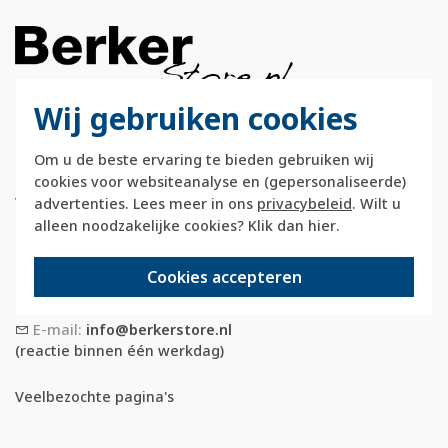
Wij gebruiken cookies
Berkerstore.nl is onderdeel van e-Stores
Om u de beste ervaring te bieden gebruiken wij
International B.V. en geen webwinkel of
cookies voor websiteanalyse en (gepersonaliseerde)
onderdeel van Hager
Vertriebsgesellschaft GmbH & Co. KG.
advertenties. Lees meer in ons
privacybeleid
. Wilt u
alleen noodzakelijke cookies? Klik dan
hier
.
Telefoon:
088 28 29 333
(maandag t/m vrijdag, 09:00 tot 12:00 en
Cookies accepteren
13:00 tot 17:00 uur)
E-mail:
info@berkerstore.nl
(reactie binnen één werkdag)
Veelbezochte pagina's