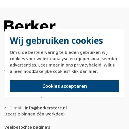
Wij gebruiken cookies
Om u de beste ervaring te bieden gebruiken wij
Berkerstore.nl is onderdeel van e-Stores
cookies voor websiteanalyse en (gepersonaliseerde)
International B.V. en geen webwinkel of
advertenties. Lees meer in ons
privacybeleid
. Wilt u
onderdeel van Hager
Vertriebsgesellschaft GmbH & Co. KG.
alleen noodzakelijke cookies? Klik dan
hier
.
Telefoon:
088 28 29 333
Cookies accepteren
(maandag t/m vrijdag, 09:00 tot 12:00 en
13:00 tot 17:00 uur)
E-mail:
info@berkerstore.nl
(reactie binnen één werkdag)
Veelbezochte pagina's