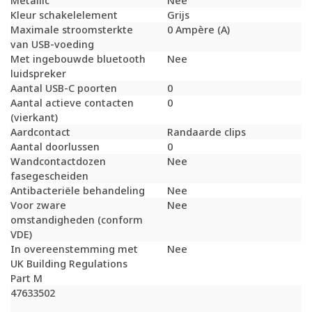
Metallic
Nee
Kleur schakelelement
Grijs
Maximale stroomsterkte
0 Ampère (A)
van USB-voeding
Met ingebouwde bluetooth
Nee
luidspreker
Aantal USB-C poorten
0
Aantal actieve contacten
0
(vierkant)
Aardcontact
Randaarde clips
Aantal doorlussen
0
Wandcontactdozen
Nee
fasegescheiden
Antibacteriële behandeling
Nee
Voor zware
Nee
omstandigheden (conform
VDE)
In overeenstemming met
Nee
UK Building Regulations
Part M
47633502