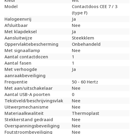
Kleur
Wit
Model
Contactdoos CEE 7 / 3
(type F)
Halogeenvrij
Ja
Afsluitbaar
Nee
Met klapdeksel
Ja
Aansluitwijze
Steekklem
Oppervlaktebescherming
Onbehandeld
Met signaallamp
Nee
Aantal contactdozen
1
Aantal fasen
1
Met verhoogde
Ja
aanraakbeveiliging
Frequentie
50 - 60 Hertz
Met aan/uitschakelaar
Nee
Aantal USB-A poorten
0
Tekstveld/beschrijvingsvlak
Nee
Uitwerpmechanisme
Nee
Materiaalkwaliteit
Thermoplast
Stekkerstand gedraaid
Nee
Overspanningsbeveiliging
Nee
Foutstroombeveiliging
Nee