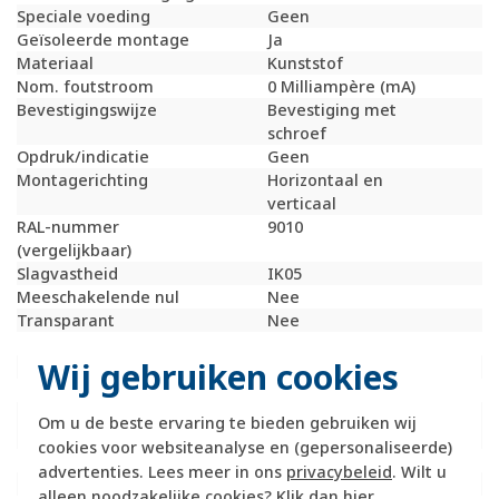
Speciale voeding
Geen
Geïsoleerde montage
Ja
Materiaal
Kunststof
Nom. foutstroom
0 Milliampère (mA)
Bevestigingswijze
Bevestiging met
schroef
Opdruk/indicatie
Geen
Montagerichting
Horizontaal en
verticaal
RAL-nummer
9010
(vergelijkbaar)
Slagvastheid
IK05
Meeschakelende nul
Nee
Transparant
Nee
Uitvoering oppervlakte
Mat
Wij gebruiken cookies
Met glaszekering
Nee
Met doorlusvoorziening
Nee
Geschikt voor
IP55
Om u de beste ervaring te bieden gebruiken wij
beschermingsgraad (IP)
cookies voor websiteanalyse en (gepersonaliseerde)
Schakelmateriaalbreedte
76 Millimeter (mm)
advertenties. Lees meer in ons
privacybeleid
. Wilt u
Schakelmateriaalhoogte
76 Millimeter (mm)
alleen noodzakelijke cookies? Klik dan
hier
.