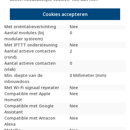
Schakelmateriaaldiepte
65 Millimeter (mm)
Aantal contactdozen
0
Cookies accepteren
schakelbaar
Met functieverlichting
Nee
Met oriëntatieverlichting
Nee
Aantal modules (bij
0
modulair systeem)
Met IFTTT ondersteuning
Nee
Aantal actieve contacten
2
(rond)
Aantal actieve contacten
0
(vlak)
Min. diepte van de
0 Millimeter (mm)
inbouwdoos
Met Wi-Fi signaal repeater
Nee
Compatible met Apple
Nee
HomeKit
Compatible met Google
Nee
Assistant
Compatible met Amazon
Nee
Alexa