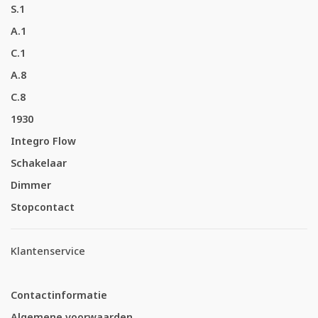
S.1
A.1
C.1
A.8
C.8
1930
Integro Flow
Schakelaar
Dimmer
Stopcontact
Klantenservice
Contactinformatie
Algemene voorwaarden