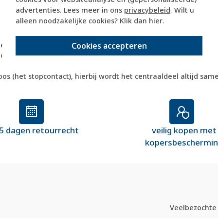
advertenties. Lees meer in ons
privacybeleid
. Wilt u
alleen noodzakelijke cookies? Klik dan
hier
.
d een schakelaar of dimmer
Cookies accepteren
rbeeld een schakelwip of dimmerknop
ndom (enkel- of meervoudig)
s (het stopcontact), hierbij wordt het centraaldeel altijd sa
5 dagen retourrecht
veilig kopen met
kopersbeschermi
Veelbezochte 