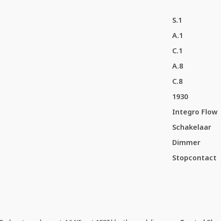
S.1
A.1
C.1
A.8
C.8
1930
Integro Flow
Schakelaar
Dimmer
Stopcontact