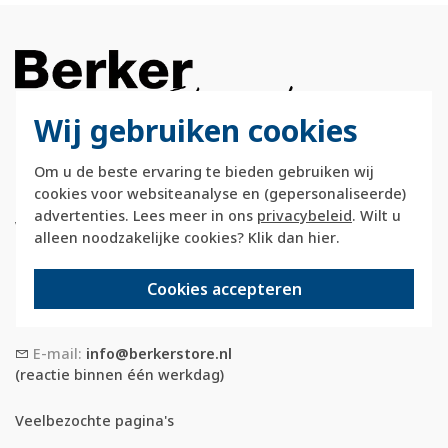
Wij gebruiken cookies
Berkerstore.nl is onderdeel van e-Stores
Om u de beste ervaring te bieden gebruiken wij
International B.V. en geen webwinkel of
cookies voor websiteanalyse en (gepersonaliseerde)
onderdeel van Hager
advertenties. Lees meer in ons
privacybeleid
. Wilt u
Vertriebsgesellschaft GmbH & Co. KG.
alleen noodzakelijke cookies? Klik dan
hier
.
Telefoon:
088 28 29 333
Cookies accepteren
(maandag t/m vrijdag, 09:00 tot 12:00 en
13:00 tot 17:00 uur)
E-mail:
info@berkerstore.nl
(reactie binnen één werkdag)
Veelbezochte pagina's