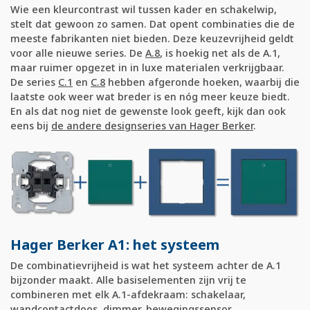
Wie een kleurcontrast wil tussen kader en schakelwip,
stelt dat gewoon zo samen. Dat opent combinaties die de
meeste fabrikanten niet bieden. Deze keuzevrijheid geldt
voor alle nieuwe series. De
A.8
, is hoekig net als de A.1,
maar ruimer opgezet in in luxe materialen verkrijgbaar.
De series
C.1
en
C.8
hebben afgeronde hoeken, waarbij die
laatste ook weer wat breder is en nóg meer keuze biedt.
En als dat nog niet de gewenste look geeft, kijk dan ook
eens bij
de andere designseries van Hager Berker
.
Hager Berker A1: het systeem
De combinatievrijheid is wat het systeem achter de A.1
bijzonder maakt. Alle basiselementen zijn vrij te
combineren met elk A.1-afdekraam: schakelaar,
wandcontactdoos, dimmer, bewegingssensor,