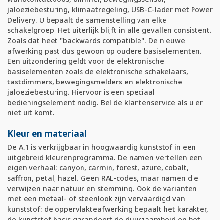
jaloeziebesturing, klimaatregeling, USB-C-lader met Power
Delivery. U bepaalt de samenstelling van elke
schakelgroep. Het uiterlijk blijft in alle gevallen consistent.
Zoals dat heet "backwards compatible". De nieuwe
afwerking past dus gewoon op oudere basiselementen.
Een uitzondering geldt voor de elektronische
basiselementen zoals de elektronische schakelaars,
tastdimmers, bewegingsmelders en elektronische
jaloeziebesturing. Hiervoor is een speciaal
bedieningselement nodig. Bel de klantenservice als u er
niet uit komt.
Kleur en materiaal
De A.1 is verkrijgbaar in hoogwaardig kunststof in een
uitgebreid
kleurenprogramma
. De namen vertellen een
eigen verhaal: canyon, carmin, forest, azure, cobalt,
saffron, petal, hazel. Geen RAL-codes, maar namen die
verwijzen naar natuur en stemming. Ook de varianten
met een metaal- of steenlook zijn vervaardigd van
kunststof: de oppervlakteafwerking bepaalt het karakter,
de kunststof basis garandeert de duurzaamheid en het