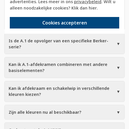
advertenties. Lees meer in ons
privacybeleid
. Wilt u
vormentaal van de serie. De .1 staat voor de breedte
alleen noodzakelijke cookies? Klik dan
hier
.
van het afdekraam: 81 mm. De A.1 is daarmee de
smalle hoekige uitvoering binnen het Hager
Cookies accepteren
assortiment.
Is de A.1 de opvolger van een specifieke Berker-
▼
serie?
Kan ik A.1-afdekramen combineren met andere
▼
basiselementen?
Kan ik afdekraam en schakelwip in verschillende
▼
kleuren kiezen?
Zijn alle kleuren nu al beschikbaar?
▼