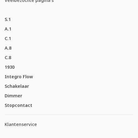
Veelbezochte pagina's
S.1
A.1
C.1
A.8
C.8
1930
Integro Flow
Schakelaar
Dimmer
Stopcontact
Klantenservice