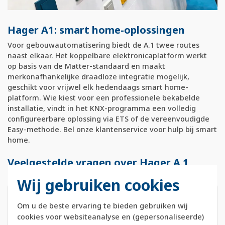
Hager A1: smart home-oplossingen
Voor gebouwautomatisering biedt de A.1 twee routes
naast elkaar. Het koppelbare elektronicaplatform werkt
op basis van de Matter-standaard en maakt
merkonafhankelijke draadloze integratie mogelijk,
geschikt voor vrijwel elk hedendaags smart home-
platform. Wie kiest voor een professionele bekabelde
installatie, vindt in het KNX-programma een volledig
configureerbare oplossing via ETS of de vereenvoudigde
Easy-methode. Bel onze klantenservice voor hulp bij smart
home.
Veelgestelde vragen over Hager A.1
schakelmateriaal
Wij gebruiken cookies
Wat betekent de naam A.1?
▼
Om u de beste ervaring te bieden gebruiken wij
cookies voor websiteanalyse en (gepersonaliseerde)
De A verwijst naar angular en beschrijft de hoekige