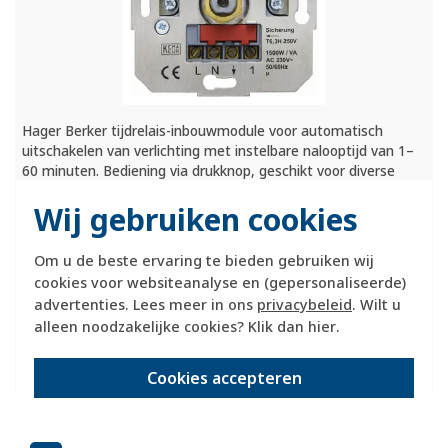
Hager Berker tijdrelais-inbouwmodule voor automatisch
uitschakelen van verlichting met instelbare nalooptijd van 1–
60 minuten. Bediening via drukknop, geschikt voor diverse
lampsoorten (niet voor LED-verlichting). Met
Wij gebruiken cookies
nevenpostingang.
Meer informatie »
Verwachte levertijd:
Om u de beste ervaring te bieden gebruiken wij
voor 21u besteld, morgen in huis*
cookies voor websiteanalyse en (gepersonaliseerde)
Huidige voorraad:
advertenties. Lees meer in ons
privacybeleid
. Wilt u
1 stuk(s)
alleen noodzakelijke cookies? Klik dan
hier
.
93,95
-
+
Cookies accepteren