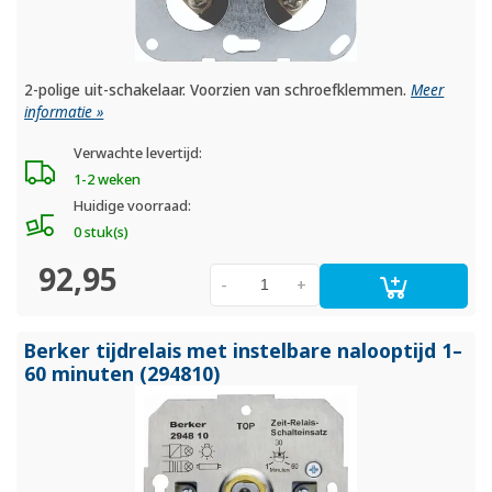
2-polige uit-schakelaar. Voorzien van schroefklemmen.
Meer
informatie »
Verwachte levertijd:
1-2 weken
Huidige voorraad:
0 stuk(s)
92,95
-
+
Berker tijdrelais met instelbare nalooptijd 1–
60 minuten (294810)