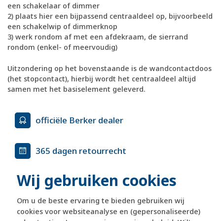
een schakelaar of dimmer
2) plaats hier een bijpassend centraaldeel op, bijvoorbeeld
een schakelwip of dimmerknop
3) werk rondom af met een afdekraam, de sierrand
rondom (enkel- of meervoudig)
Uitzondering op het bovenstaande is de wandcontactdoos
(het stopcontact), hierbij wordt het centraaldeel altijd
samen met het basiselement geleverd.
officiële Berker dealer
365 dagen retourrecht
Wij gebruiken cookies
veilig kopen met kopersbescherming
Om u de beste ervaring te bieden gebruiken wij
voor 21u besteld, morgen in huis*
cookies voor websiteanalyse en (gepersonaliseerde)