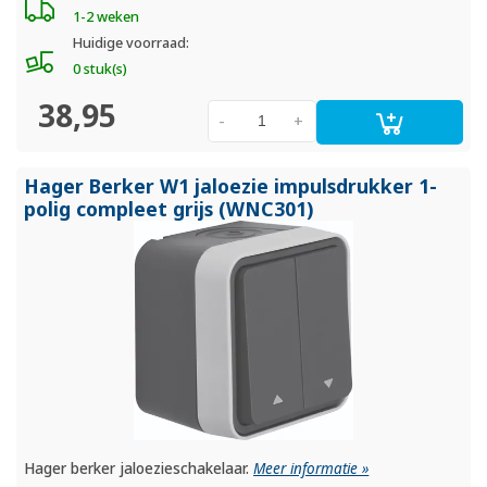
1-2 weken
Huidige voorraad:
0 stuk(s)
38,95
-
+
Hager Berker W1 jaloezie impulsdrukker 1-
polig compleet grijs (WNC301)
Hager berker jaloezieschakelaar.
Meer informatie »