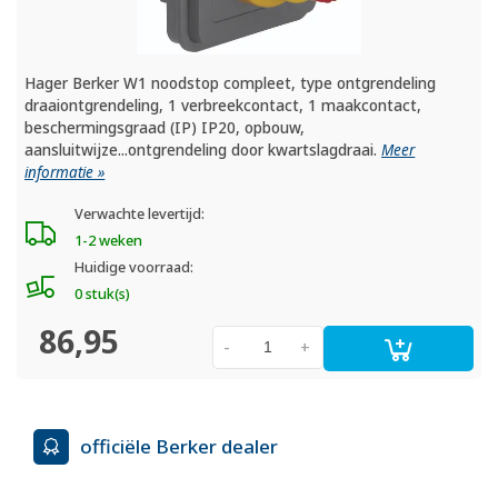
Hager Berker W1 noodstop compleet, type ontgrendeling
draaiontgrendeling, 1 verbreekcontact, 1 maakcontact,
beschermingsgraad (IP) IP20, opbouw,
aansluitwijze...ontgrendeling door kwartslagdraai.
Meer
informatie »
Verwachte levertijd:
1-2 weken
Huidige voorraad:
0 stuk(s)
86,95
-
+
officiële Berker dealer