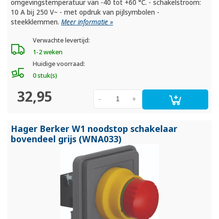
omgevingstemperatuur van -40 tot +60 °C. - schakelstroom:
10 A bij 250 V~ - met opdruk van pijlsymbolen -
steekklemmen.
Meer informatie »
Verwachte levertijd:
1-2 weken
Huidige voorraad:
0 stuk(s)
32,95
-
+
Hager Berker W1 noodstop schakelaar
bovendeel grijs (WNA033)