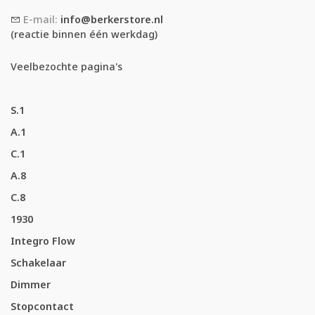
E-mail:
info@berkerstore.nl
(reactie binnen één werkdag)
Veelbezochte pagina's
S.1
A.1
C.1
A.8
C.8
1930
Integro Flow
Schakelaar
Dimmer
Stopcontact