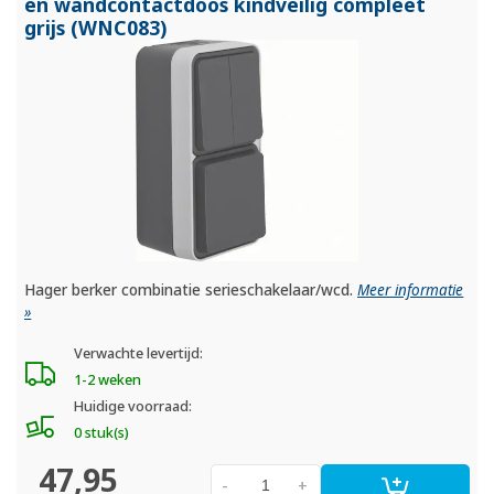
en wandcontactdoos kindveilig compleet
grijs (WNC083)
Hager berker combinatie serieschakelaar/wcd.
Meer informatie
»
Verwachte levertijd:
1-2 weken
Huidige voorraad:
0 stuk(s)
47,95
-
+