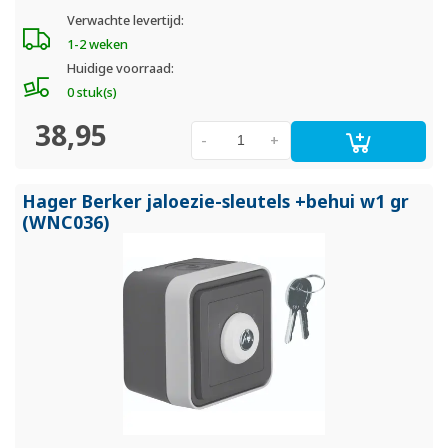
Verwachte levertijd:
1-2 weken
Huidige voorraad:
0 stuk(s)
38,95
-
+
Hager Berker jaloezie-sleutels +behui w1 gr
(WNC036)