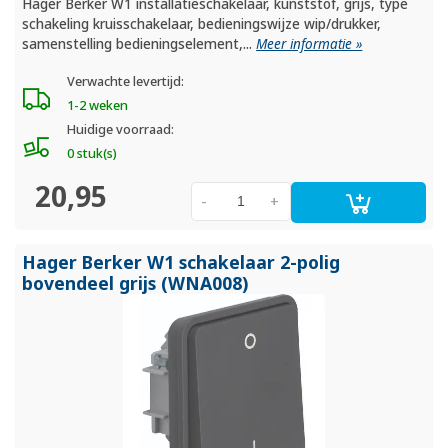
Hager Berker W1 installatieschakelaar, kunststof, grijs, type
schakeling kruisschakelaar, bedieningswijze wip/drukker,
samenstelling bedieningselement,...
Meer informatie »
Verwachte levertijd:
1-2 weken
Huidige voorraad:
0 stuk(s)
20,95
-
+
Hager Berker W1 schakelaar 2-polig
bovendeel grijs (WNA008)