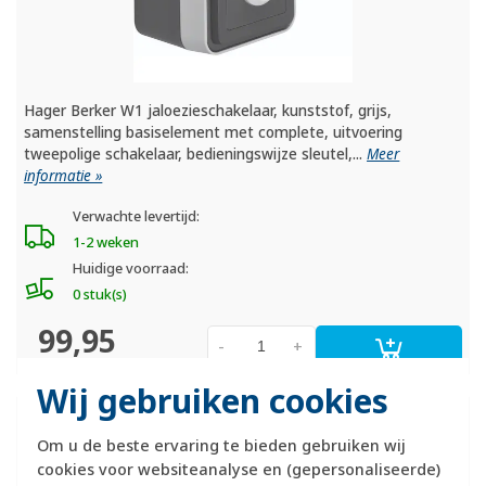
Hager Berker W1 jaloezieschakelaar, kunststof, grijs,
samenstelling basiselement met complete, uitvoering
tweepolige schakelaar, bedieningswijze sleutel,...
Meer
informatie »
Verwachte levertijd:
1-2 weken
Huidige voorraad:
0 stuk(s)
99,95
-
+
Wij gebruiken cookies
Hager Berker W1 combinatie
wisselschakelaar en wandcontactdoos
Om u de beste ervaring te bieden gebruiken wij
kindveilig compleet grijs (WNC082)
cookies voor websiteanalyse en (gepersonaliseerde)