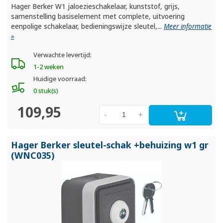
Hager Berker W1 jaloezieschakelaar, kunststof, grijs,
samenstelling basiselement met complete, uitvoering
eenpolige schakelaar, bedieningswijze sleutel,...
Meer informatie
»
Verwachte levertijd:
1-2 weken
Huidige voorraad:
0 stuk(s)
109,95
-
+
Hager Berker sleutel-schak +behuizing w1 gr
(WNC035)