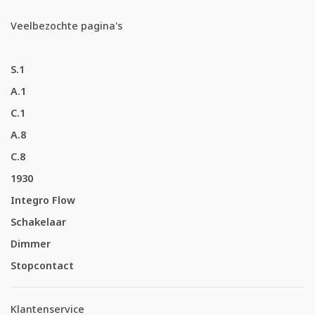
Veelbezochte pagina's
S.1
A.1
C.1
A.8
C.8
1930
Integro Flow
Schakelaar
Dimmer
Stopcontact
Klantenservice