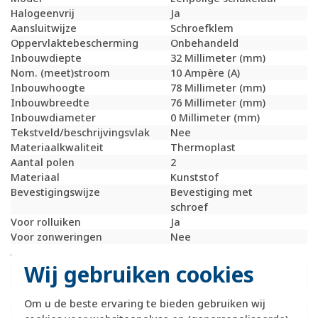
Halogeenvrij
Ja
Aansluitwijze
Schroefklem
Oppervlaktebescherming
Onbehandeld
Inbouwdiepte
32 Millimeter (mm)
Nom. (meet)stroom
10 Ampère (A)
Inbouwhoogte
78 Millimeter (mm)
Inbouwbreedte
76 Millimeter (mm)
Inbouwdiameter
0 Millimeter (mm)
Tekstveld/beschrijvingsvlak
Nee
Materiaalkwaliteit
Thermoplast
Aantal polen
2
Materiaal
Kunststof
Bevestigingswijze
Bevestiging met
schroef
Voor rolluiken
Ja
Voor zonweringen
Nee
Aantal toetsen
0
Wij gebruiken cookies
RAL-nummer
7011
(vergelijkbaar)
Mechanisch bedienbaar
Ja
Om u de beste ervaring te bieden gebruiken wij
Transparant
Nee