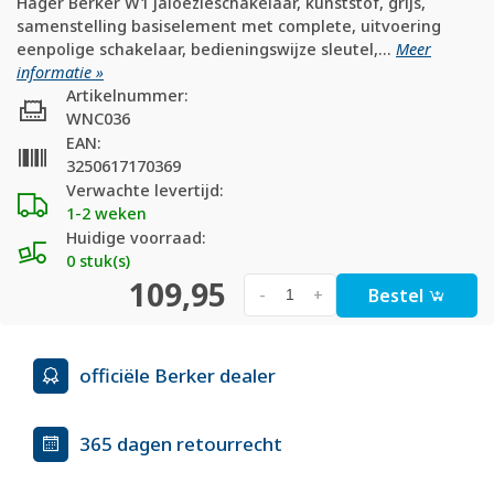
Hager Berker W1 jaloezieschakelaar, kunststof, grijs,
samenstelling basiselement met complete, uitvoering
eenpolige schakelaar, bedieningswijze sleutel,...
Meer
informatie »
Artikelnummer:
WNC036
EAN:
3250617170369
Verwachte levertijd:
1-2 weken
Huidige voorraad:
0 stuk(s)
109,95
Bestel
-
+
officiële Berker dealer
365 dagen retourrecht