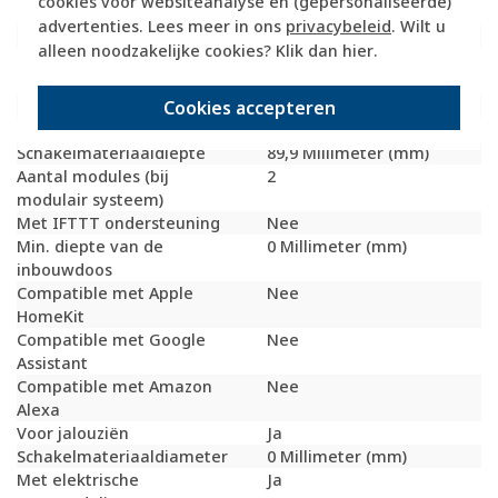
cookies voor websiteanalyse en (gepersonaliseerde)
Uitvoering oppervlakte
Mat
advertenties. Lees meer in ons
privacybeleid
. Wilt u
Elektronisch bedienbaar
Nee
alleen noodzakelijke cookies? Klik dan
hier
.
Geschikt voor
IP55
beschermingsgraad (IP)
Cookies accepteren
Schakelmateriaalbreedte
76 Millimeter (mm)
Schakelmateriaalhoogte
78 Millimeter (mm)
Schakelmateriaaldiepte
89,9 Millimeter (mm)
Aantal modules (bij
2
modulair systeem)
Met IFTTT ondersteuning
Nee
Min. diepte van de
0 Millimeter (mm)
inbouwdoos
Compatible met Apple
Nee
HomeKit
Compatible met Google
Nee
Assistant
Compatible met Amazon
Nee
Alexa
Voor jalouziën
Ja
Schakelmateriaaldiameter
0 Millimeter (mm)
Met elektrische
Ja