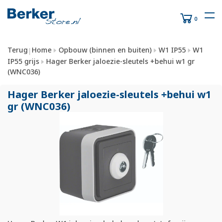
0
Terug
Home
Opbouw (binnen en buiten)
W1 IP55
W1
|
IP55 grijs
Hager Berker jaloezie-sleutels +behui w1 gr
(WNC036)
Hager Berker jaloezie-sleutels +behui w1
gr (WNC036)