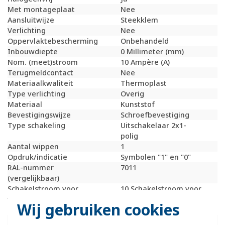
Met montageplaat
Nee
Aansluitwijze
Steekklem
Verlichting
Nee
Oppervlaktebescherming
Onbehandeld
Inbouwdiepte
0 Millimeter (mm)
Nom. (meet)stroom
10 Ampère (A)
Terugmeldcontact
Nee
Materiaalkwaliteit
Thermoplast
Type verlichting
Overig
Materiaal
Kunststof
Bevestigingswijze
Schroefbevestiging
Type schakeling
Uitschakelaar 2x1-
polig
Aantal wippen
1
Opdruk/indicatie
Symbolen "1" en "0"
RAL-nummer
7011
(vergelijkbaar)
Schakelstroom voor
10 Schakelstroom voor
fluorescentielampen
fluorescentielampen
Wij gebruiken cookies
(AX)
Drukvlakschakelaar
Nee