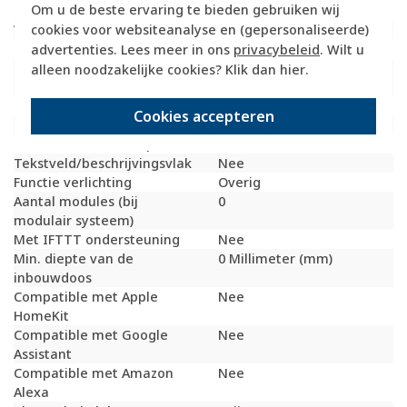
Om u de beste ervaring te bieden gebruiken wij
Slagvastheid
IK05
cookies voor websiteanalyse en (gepersonaliseerde)
Wasmachineschakelaar
Nee
Uitvoering oppervlakte
Mat
advertenties. Lees meer in ons
privacybeleid
. Wilt u
Geschikt voor
IP55
alleen noodzakelijke cookies? Klik dan
hier
.
beschermingsgraad (IP)
Schakelmateriaalbreedte
76 Millimeter (mm)
Cookies accepteren
Schakelmateriaalhoogte
76 Millimeter (mm)
Schakelmateriaaldiepte
61,5 Millimeter (mm)
Tekstveld/beschrijvingsvlak
Nee
Functie verlichting
Overig
Aantal modules (bij
0
modulair systeem)
Met IFTTT ondersteuning
Nee
Min. diepte van de
0 Millimeter (mm)
inbouwdoos
Compatible met Apple
Nee
HomeKit
Compatible met Google
Nee
Assistant
Compatible met Amazon
Nee
Alexa