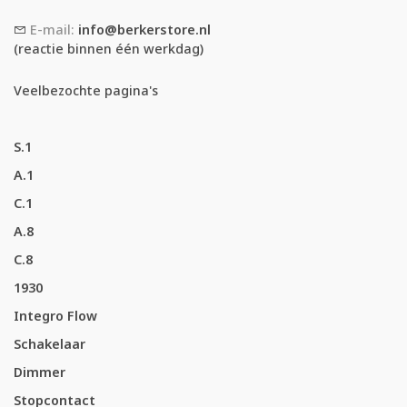
E-mail:
info@berkerstore.nl
(reactie binnen één werkdag)
Veelbezochte pagina's
S.1
A.1
C.1
A.8
C.8
1930
Integro Flow
Schakelaar
Dimmer
Stopcontact