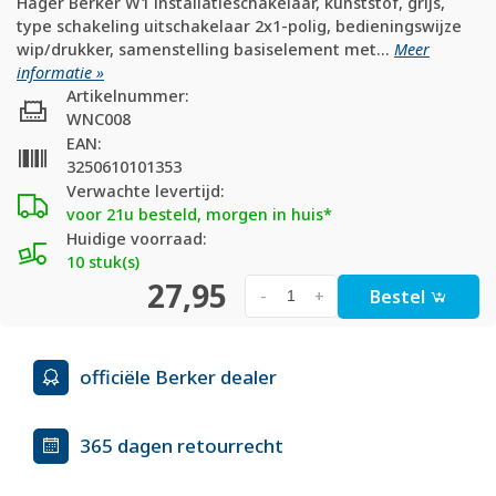
Hager Berker W1 installatieschakelaar, kunststof, grijs,
type schakeling uitschakelaar 2x1-polig, bedieningswijze
wip/drukker, samenstelling basiselement met...
Meer
informatie »
Artikelnummer:
WNC008
EAN:
3250610101353
Verwachte levertijd:
voor 21u besteld, morgen in huis*
Huidige voorraad:
10 stuk(s)
27,95
Bestel
-
+
officiële Berker dealer
365 dagen retourrecht