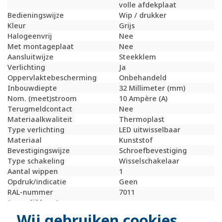
volle afdekplaat
Bedieningswijze
Wip / drukker
Kleur
Grijs
Halogeenvrij
Nee
Met montageplaat
Nee
Aansluitwijze
Steekklem
Verlichting
Ja
Oppervlaktebescherming
Onbehandeld
Inbouwdiepte
32 Millimeter (mm)
Nom. (meet)stroom
10 Ampère (A)
Terugmeldcontact
Nee
Materiaalkwaliteit
Thermoplast
Type verlichting
LED uitwisselbaar
Materiaal
Kunststof
Bevestigingswijze
Schroefbevestiging
Type schakeling
Wisselschakelaar
Aantal wippen
1
Opdruk/indicatie
Geen
RAL-nummer
7011
(vergelijkbaar)
Schakelstroom voor
10 Schakelstroom voor
Wij gebruiken cookies