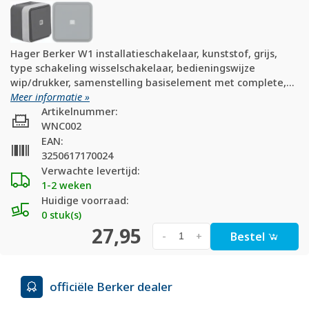
Hager Berker W1 installatieschakelaar, kunststof, grijs,
type schakeling wisselschakelaar, bedieningswijze
wip/drukker, samenstelling basiselement met complete,...
Meer informatie »
Artikelnummer:
WNC002
EAN:
3250617170024
Verwachte levertijd:
1-2 weken
Huidige voorraad:
0 stuk(s)
27,95
Bestel
-
+
officiële Berker dealer