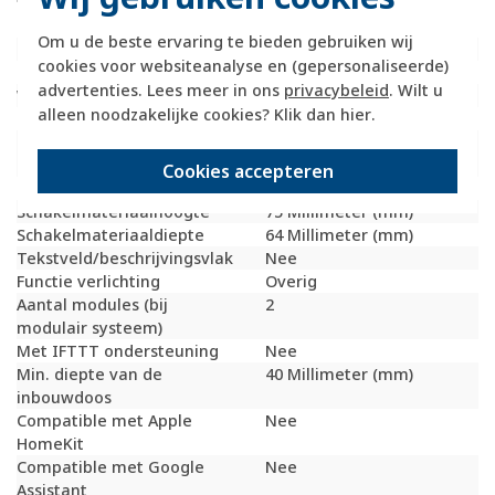
fluorescentielampen
fluorescentielampen
(AX)
Om u de beste ervaring te bieden gebruiken wij
Drukvlakschakelaar
Nee
cookies voor websiteanalyse en (gepersonaliseerde)
Slagvastheid
IK08
advertenties. Lees meer in ons
privacybeleid
. Wilt u
Wasmachineschakelaar
Nee
alleen noodzakelijke cookies? Klik dan
hier
.
Uitvoering oppervlakte
Mat
Geschikt voor
IP55
beschermingsgraad (IP)
Cookies accepteren
Schakelmateriaalbreedte
75 Millimeter (mm)
Schakelmateriaalhoogte
75 Millimeter (mm)
Schakelmateriaaldiepte
64 Millimeter (mm)
Tekstveld/beschrijvingsvlak
Nee
Functie verlichting
Overig
Aantal modules (bij
2
modulair systeem)
Met IFTTT ondersteuning
Nee
Min. diepte van de
40 Millimeter (mm)
inbouwdoos
Compatible met Apple
Nee
HomeKit
Compatible met Google
Nee
Assistant