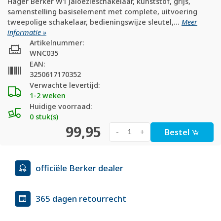
Hager Berker W1 jaloezieschakelaar, kunststof, grijs,
samenstelling basiselement met complete, uitvoering
tweepolige schakelaar, bedieningswijze sleutel,...
Meer
informatie »
Artikelnummer:
WNC035
EAN:
3250617170352
Verwachte levertijd:
1-2 weken
Huidige voorraad:
0 stuk(s)
99,95
Bestel
-
+
officiële Berker dealer
365 dagen retourrecht