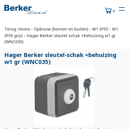
0
Terug
Home
Opbouw (binnen en buiten)
W1 IP55
W1
|
IP55 grijs
Hager Berker sleutel-schak +behuizing w1 gr
(WNC035)
Hager Berker sleutel-schak +behuizing
w1 gr (WNC035)