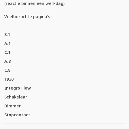
(reactie binnen één werkdag)
Veelbezochte pagina's
S.1
A.1
C.1
A.8
C.8
1930
Integro Flow
Schakelaar
Dimmer
Stopcontact