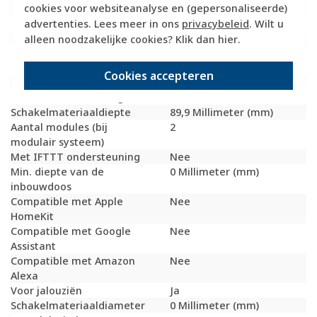
cookies voor websiteanalyse en (gepersonaliseerde)
Transparant
Nee
Uitvoering oppervlakte
Mat
advertenties. Lees meer in ons
privacybeleid
. Wilt u
Elektronisch bedienbaar
Nee
alleen noodzakelijke cookies? Klik dan
hier
.
Geschikt voor
IP55
beschermingsgraad (IP)
Cookies accepteren
Schakelmateriaalbreedte
76 Millimeter (mm)
Schakelmateriaalhoogte
78 Millimeter (mm)
Schakelmateriaaldiepte
89,9 Millimeter (mm)
Aantal modules (bij
2
modulair systeem)
Met IFTTT ondersteuning
Nee
Min. diepte van de
0 Millimeter (mm)
inbouwdoos
Compatible met Apple
Nee
HomeKit
Compatible met Google
Nee
Assistant
Compatible met Amazon
Nee
Alexa
Voor jalouziën
Ja
Schakelmateriaaldiameter
0 Millimeter (mm)