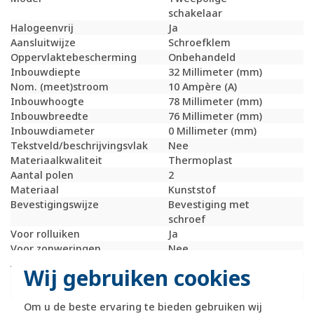
schakelaar
Halogeenvrij
Ja
Aansluitwijze
Schroefklem
Oppervlaktebescherming
Onbehandeld
Inbouwdiepte
32 Millimeter (mm)
Nom. (meet)stroom
10 Ampère (A)
Inbouwhoogte
78 Millimeter (mm)
Inbouwbreedte
76 Millimeter (mm)
Inbouwdiameter
0 Millimeter (mm)
Tekstveld/beschrijvingsvlak
Nee
Materiaalkwaliteit
Thermoplast
Aantal polen
2
Materiaal
Kunststof
Bevestigingswijze
Bevestiging met
schroef
Voor rolluiken
Ja
Voor zonweringen
Nee
Aantal toetsen
0
Wij gebruiken cookies
RAL-nummer
7011
(vergelijkbaar)
Om u de beste ervaring te bieden gebruiken wij
Mechanisch bedienbaar
Ja