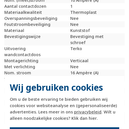
Nom. (meet)stroom
10 Ampère (A)
Aantal contactdozen
1
Materiaalkwaliteit
Thermoplast
Overspanningsbeveiliging
Nee
Foutstroombeveiliging
Nee
Materiaal
Kunststof
Bevestigingswijze
Bevestiging met
schroef
Uitvoering
Terko
wandcontactdoos
Montagerichting
Verticaal
Met verlichting
Nee
Nom. stroom
16 Ampère (A)
wandcontactdoos
Wij gebruiken cookies
RAL-nummer (vergelijkbaar)
7011
Meeschakelende nul
Nee
Transparant
Nee
Om u de beste ervaring te bieden gebruiken wij
Uitvoering oppervlakte
Mat
cookies voor websiteanalyse en (gepersonaliseerde)
Met glaszekering
Nee
advertenties. Lees meer in ons
privacybeleid
. Wilt u
Geschikt voor
IP55
alleen noodzakelijke cookies? Klik dan
hier
.
beschermingsgraad (IP)
Schakelmateriaalbreedte
76 Millimeter (mm)