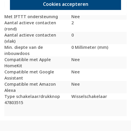
Cookies accepteren
Schakelmateriaalhoogte
147 Millimeter (mm)
Schakelmateriaaldiepte
63 Millimeter (mm)
Met IFTTT ondersteuning
Nee
Aantal actieve contacten
2
(rond)
Aantal actieve contacten
0
(vlak)
Min. diepte van de
0 Millimeter (mm)
inbouwdoos
Compatible met Apple
Nee
HomeKit
Compatible met Google
Nee
Assistant
Compatible met Amazon
Nee
Alexa
Type schakelaar/drukknop
Wisselschakelaar
47803515