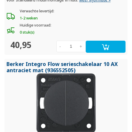
Verwachte levertijd:
1-2 weken
Huidige voorraad:
0 stuk(s)
40,95
-
+
Berker Integro Flow serieschakelaar 10 AX
antraciet mat (936552505)