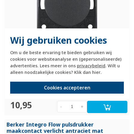
Wij gebruiken cookies
Hager Berker impulsdrukker met 1 maakcontact. Serie:
Integro Flow, kleur: antraciet mat. Geschikt voor
Om u de beste ervaring te bieden gebruiken wij
(bad)meubels, caravans of boten. Niet geschikt voor
cookies voor websiteanalyse en (gepersonaliseerde)
standaard muurmontage in huis.
Meer informatie »
advertenties. Lees meer in ons
privacybeleid
. Wilt u
Verwachte levertijd:
alleen noodzakelijke cookies? Klik dan
hier
.
1-2 weken
Huidige voorraad:
Cookies accepteren
0 stuk(s)
10,95
-
+
Berker Integro Flow pulsdrukker
maakcontact verlicht antraciet mat