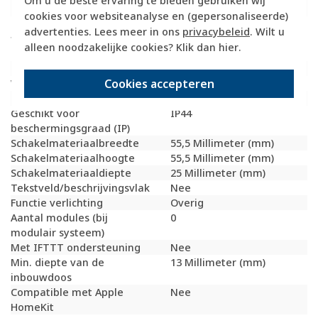
Om u de beste ervaring te bieden gebruiken wij
(vergelijkbaar)
cookies voor websiteanalyse en (gepersonaliseerde)
Schakelstroom voor
10 Schakelstroom voor
advertenties. Lees meer in ons
privacybeleid
. Wilt u
fluorescentielampen
fluorescentielampen
alleen noodzakelijke cookies? Klik dan
hier
.
(AX)
Drukvlakschakelaar
Nee
Cookies accepteren
Wasmachineschakelaar
Nee
Uitvoering oppervlakte
Mat
Geschikt voor
IP44
beschermingsgraad (IP)
Schakelmateriaalbreedte
55,5 Millimeter (mm)
Schakelmateriaalhoogte
55,5 Millimeter (mm)
Schakelmateriaaldiepte
25 Millimeter (mm)
Tekstveld/beschrijvingsvlak
Nee
Functie verlichting
Overig
Aantal modules (bij
0
modulair systeem)
Met IFTTT ondersteuning
Nee
Min. diepte van de
13 Millimeter (mm)
inbouwdoos
Compatible met Apple
Nee
HomeKit