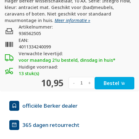
Hager Berker wisselschakelaar, 10 AX. Serie: Integro Flow,
kleur: antraciet mat. Geschikt voor (bad)meubels,
caravans of boten. Niet geschikt voor standaard
muurmontage in huis.
Meer informatie »
Artikelnummer:
936562505
EAN:
4011334240099
Verwachte levertijd:
voor maandag 21u besteld, dinsdag in huis*
Huidige voorraad:
13 stuk(s)
10,95
Bestel
-
+
officiële Berker dealer
365 dagen retourrecht