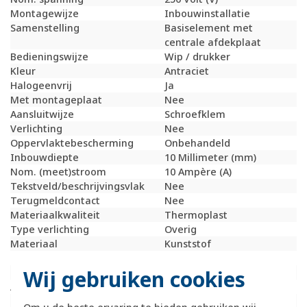
Montagewijze
Inbouwinstallatie
Samenstelling
Basiselement met
centrale afdekplaat
Bedieningswijze
Wip / drukker
Kleur
Antraciet
Halogeenvrij
Ja
Met montageplaat
Nee
Aansluitwijze
Schroefklem
Verlichting
Nee
Oppervlaktebescherming
Onbehandeld
Inbouwdiepte
10 Millimeter (mm)
Nom. (meet)stroom
10 Ampère (A)
Tekstveld/beschrijvingsvlak
Nee
Terugmeldcontact
Nee
Materiaalkwaliteit
Thermoplast
Type verlichting
Overig
Materiaal
Kunststof
Bevestigingswijze
Schroefbevestiging
Wij gebruiken cookies
Type schakeling
Wisselschakelaar
Aantal wippen
1
RAL-nummer
7021