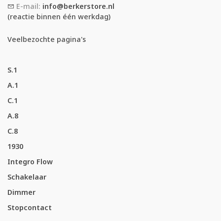
E-mail:
info@berkerstore.nl
(reactie binnen één werkdag)
Veelbezochte pagina's
S.1
A.1
C.1
A.8
C.8
1930
Integro Flow
Schakelaar
Dimmer
Stopcontact