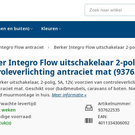
en en buiten)
Kleuren
ntegro Flow antraciet
Berker Integro Flow uitschakelaar 2-po
er Integro Flow uitschakelaar 2-po
roleverlichting antraciet mat (937
ker uitschakelaar, 2-polig, 5A, 12V, voorzien van controleverlich
traciet mat. Geschikt voor (bad)meubels, caravans of boten. Ni
d muurmontage in huis.
Meer informatie »
rwachte levertijd:
Artikelnummer:
2 weken
937622535
idige voorraad:
EAN:
tuk(s)
4011334306092