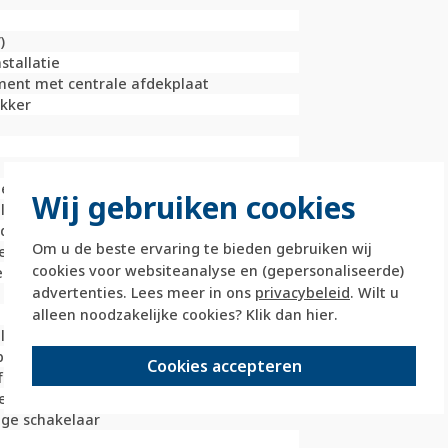
)
stallatie
ment met centrale afdekplaat
ukker
t
lem
Wij gebruiken cookies
l
deld
Om u de beste ervaring te bieden gebruiken wij
meter (mm)
cookies voor websiteanalyse en (gepersonaliseerde)
 (A)
advertenties. Lees meer in ons
privacybeleid
. Wilt u
alleen noodzakelijke cookies? Klik dan
hier
.
last
p
Cookies accepteren
f
evestiging
ge schakelaar