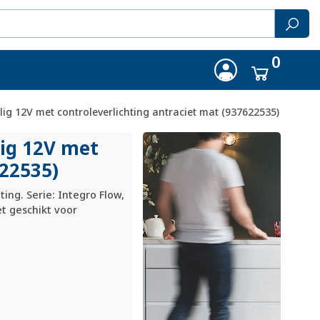
0
lig 12V met controleverlichting antraciet mat (937622535)
lig 12V met
622535)
ting. Serie: Integro Flow,
et geschikt voor