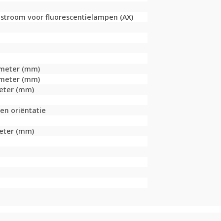
lstroom voor fluorescentielampen (AX)
limeter (mm)
limeter (mm)
meter (mm)
en oriëntatie
meter (mm)