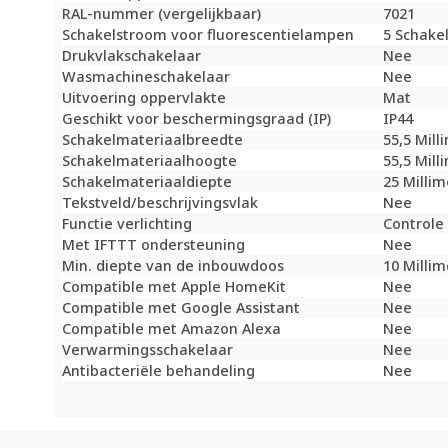
RAL-nummer (vergelijkbaar)
7021
Schakelstroom voor fluorescentielampen
5 Schake
Drukvlakschakelaar
Nee
Wasmachineschakelaar
Nee
Uitvoering oppervlakte
Mat
Geschikt voor beschermingsgraad (IP)
IP44
Schakelmateriaalbreedte
55,5 Mil
Schakelmateriaalhoogte
55,5 Mil
Schakelmateriaaldiepte
25 Milli
Tekstveld/beschrijvingsvlak
Nee
Functie verlichting
Controle 
Met IFTTT ondersteuning
Nee
Min. diepte van de inbouwdoos
10 Milli
Compatible met Apple HomeKit
Nee
Compatible met Google Assistant
Nee
Compatible met Amazon Alexa
Nee
Verwarmingsschakelaar
Nee
Antibacteriële behandeling
Nee