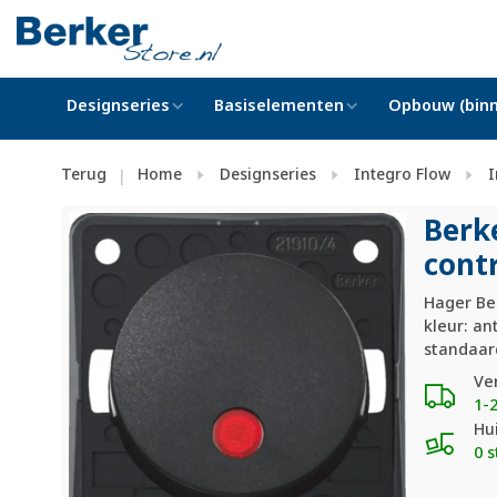
Designseries
Basiselementen
Opbouw (binn
Terug
Home
Designseries
Integro Flow
I
|
Berk
cont
Hager Ber
kleur: an
standaar
Ve
1-
Hu
0 s