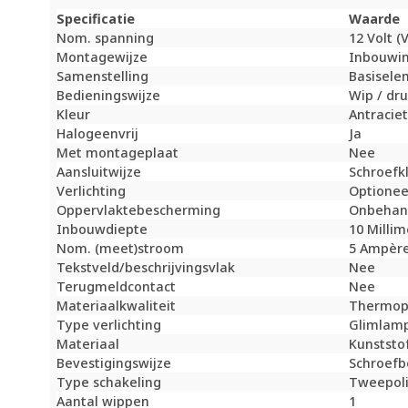
Specificatie
Waarde
Nom. spanning
12 Volt (V
Montagewijze
Inbouwin
Samenstelling
Basisele
Bedieningswijze
Wip / dr
Kleur
Antracie
Halogeenvrij
Ja
Met montageplaat
Nee
Aansluitwijze
Schroefk
Verlichting
Optionee
Oppervlaktebescherming
Onbehan
Inbouwdiepte
10 Milli
Nom. (meet)stroom
5 Ampère
Tekstveld/beschrijvingsvlak
Nee
Terugmeldcontact
Nee
Materiaalkwaliteit
Thermop
Type verlichting
Glimlam
Materiaal
Kunststo
Bevestigingswijze
Schroefb
Type schakeling
Tweepoli
Aantal wippen
1