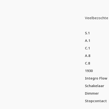
Veelbezochte 
S.1
A.1
C.1
A.8
C.8
1930
Integro Flow
Schakelaar
Dimmer
Stopcontact