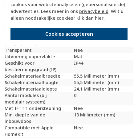
cookies voor websiteanalyse en (gepersonaliseerde)
Aantal polen
1
advertenties. Lees meer in ons
privacybeleid
. Wilt u
Materiaal
Kunststof
Bevestigingswijze
Schroefbevestiging
alleen noodzakelijke cookies? Klik dan
hier
.
Aantal wippen
1
Met verlichting
Ja
Cookies accepteren
RAL-nummer
7021
(vergelijkbaar)
Transparant
Nee
Uitvoering oppervlakte
Mat
Geschikt voor
IP44
beschermingsgraad (IP)
Schakelmateriaalbreedte
55,5 Millimeter (mm)
Schakelmateriaalhoogte
55,5 Millimeter (mm)
Schakelmateriaaldiepte
24,1 Millimeter (mm)
Aantal modules (bij
0
modulair systeem)
Met IFTTT ondersteuning
Nee
Min. diepte van de
13 Millimeter (mm)
inbouwdoos
Compatible met Apple
Nee
HomeKit