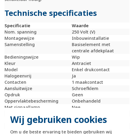
Technische specificaties
Specificatie
Waarde
Nom. spanning
250 Volt (V)
Montagewijze
Inbouwinstallatie
Samenstelling
Basiselement met
centrale afdekplaat
Bedieningswijze
Wip
Kleur
Antraciet
Model
Enkel drukcontact
Halogeenvrij
Ja
Contacten
1 maakcontact
Aansluitwijze
Schroefklem
Opdruk
Geen
Oppervlaktebescherming
Onbehandeld
Met signaallamp
Nee
Nom. (meet)stroom
10 Ampère (A)
Wij gebruiken cookies
Tekstveld/beschrijvingsvlak
Nee
Terugmeldcontact
Nee
Om u de beste ervaring te bieden gebruiken wij
Materiaalkwaliteit
Thermoplast