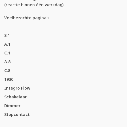
(reactie binnen één werkdag)
Veelbezochte pagina's
S.1
A.1
C.1
A.8
C.8
1930
Integro Flow
Schakelaar
Dimmer
Stopcontact