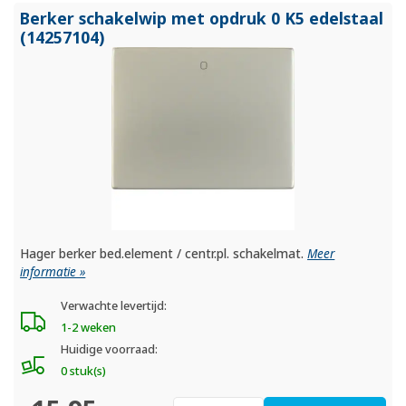
Berker schakelwip met opdruk 0 K5 edelstaal
(14257104)
Hager berker bed.element / centr.pl. schakelmat.
Meer
informatie »
Verwachte levertijd:
1-2 weken
Huidige voorraad:
0 stuk(s)