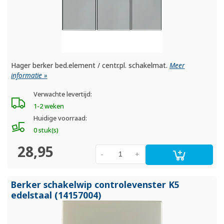
Hager berker bed.element / centr.pl. schakelmat.
Meer
informatie »
Verwachte levertijd:
1-2 weken
Huidige voorraad:
0 stuk(s)
28,95
-
+
Berker schakelwip controlevenster K5
edelstaal (14157004)