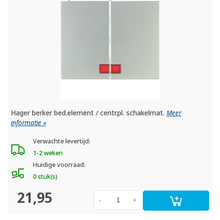
Hager berker bed.element / centr.pl. schakelmat.
Meer
informatie »
Verwachte levertijd:
1-2 weken
Huidige voorraad:
0 stuk(s)
21,95
-
+