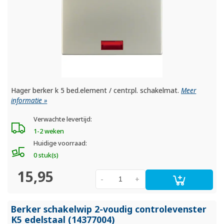
Hager berker k 5 bed.element / centr.pl. schakelmat.
Meer
informatie »
Verwachte levertijd:
1-2 weken
Huidige voorraad:
0 stuk(s)
15,95
-
+
Berker schakelwip 2-voudig controlevenster
K5 edelstaal (14377004)