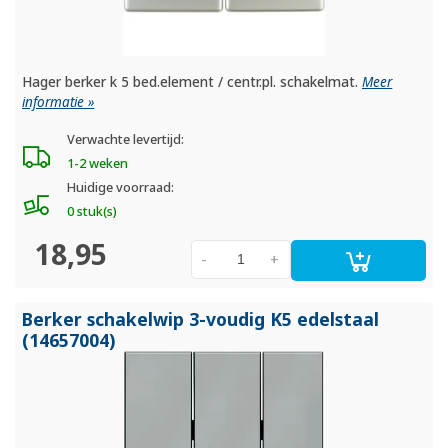
Hager berker k 5 bed.element / centr.pl. schakelmat.
Meer
informatie »
Verwachte levertijd:
1-2 weken
Huidige voorraad:
0 stuk(s)
18,95
-
+
Berker schakelwip 3-voudig K5 edelstaal
(14657004)