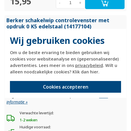
15,95
-
+
Berker schakelwip controlevenster met
opdruk 0 K5 edelstaal (14177104)
Wij gebruiken cookies
Om u de beste ervaring te bieden gebruiken wij
cookies voor websiteanalyse en (gepersonaliseerde)
advertenties. Lees meer in ons
privacybeleid
. Wilt u
alleen noodzakelijke cookies? Klik dan
hier
.
Cookies accepteren
Hager berker bed.element / centr.pl. schakelmat.
Meer
informatie »
Verwachte levertijd:
1-2 weken
Huidige voorraad: