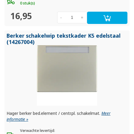
0 stuk(s)
16,95
-
+
Berker schakelwip tekstkader K5 edelstaal
(14267004)
Hager berker bed.element / centr.pl. schakelmat.
Meer
informatie »
Verwachte levertijd: