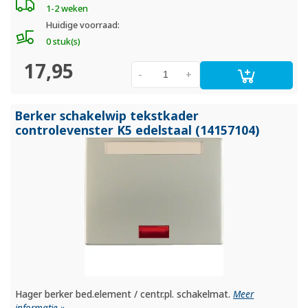
1-2 weken
Huidige voorraad:
0 stuk(s)
17,95
-
+
Berker schakelwip tekstkader
controlevenster K5 edelstaal (14157104)
Hager berker bed.element / centr.pl. schakelmat.
Meer