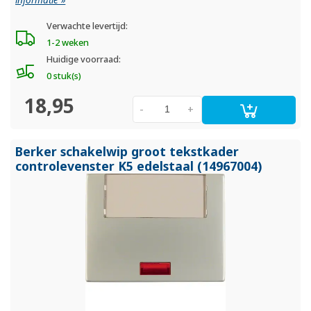
informatie »
Verwachte levertijd:
1-2 weken
Huidige voorraad:
0 stuk(s)
18,95
-
+
Berker schakelwip groot tekstkader
controlevenster K5 edelstaal (14967004)