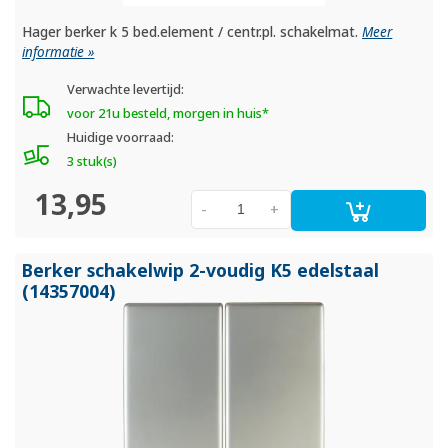
Hager berker k 5 bed.element / centr.pl. schakelmat.
Meer
informatie »
Verwachte levertijd:
voor 21u besteld, morgen in huis*
Huidige voorraad:
3 stuk(s)
13,95
-
+
Berker schakelwip 2-voudig K5 edelstaal
(14357004)