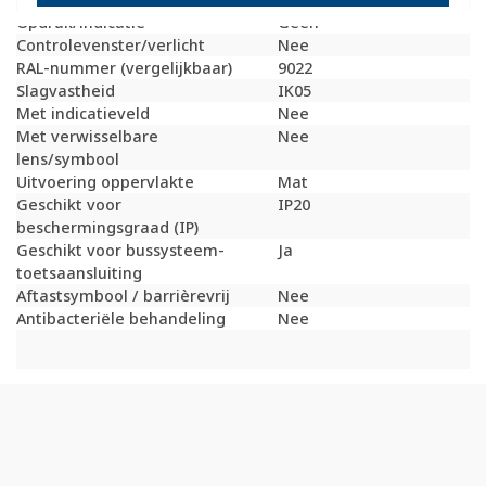
Opdruk/indicatie
Geen
Controlevenster/verlicht
Nee
RAL-nummer (vergelijkbaar)
9022
Slagvastheid
IK05
Met indicatieveld
Nee
Met verwisselbare
Nee
lens/symbool
Uitvoering oppervlakte
Mat
Geschikt voor
IP20
beschermingsgraad (IP)
Geschikt voor bussysteem-
Ja
toetsaansluiting
Aftastsymbool / barrièrevrij
Nee
Antibacteriële behandeling
Nee