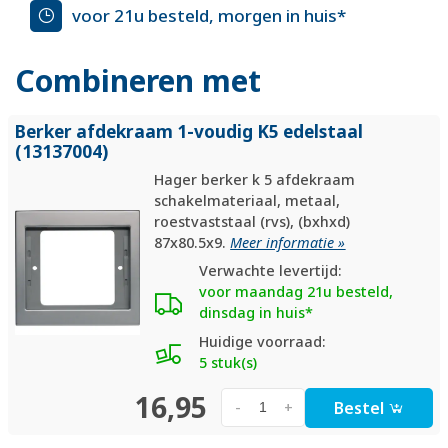
voor 21u besteld, morgen in huis*
Combineren met
Berker afdekraam 1-voudig K5 edelstaal
(13137004)
Hager berker k 5 afdekraam
schakelmateriaal, metaal,
roestvaststaal (rvs), (bxhxd)
87x80.5x9.
Meer informatie »
Verwachte levertijd:
voor maandag 21u besteld,
dinsdag in huis*
Huidige voorraad:
5 stuk(s)
16,95
Bestel
-
+