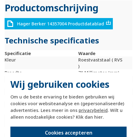
Productomschrijving
Hager Berker 14357004 Productdatablad
Technische specificaties
Specificatie
Waarde
Kleur
Roestvaststaal ( RVS
)
Breedte
71 Millimeter (mm)
Model
Tweedelige wip
Wij gebruiken cookies
Halogeenvrij
Ja
Hoogte
55 Millimeter (mm)
Om u de beste ervaring te bieden gebruiken wij
Diepte
25 Millimeter (mm)
cookies voor websiteanalyse en (gepersonaliseerde)
Gebruik
Schakelaar / drukker
advertenties. Lees meer in ons
privacybeleid
. Wilt u
Oppervlaktebescherming
Overig
alleen noodzakelijke cookies? Klik dan
hier
.
Materiaalkwaliteit
Roestvaststaal ( RVS
)
Materiaal
Metaal
Cookies accepteren
Bevestigingswijze
Klembevestiging