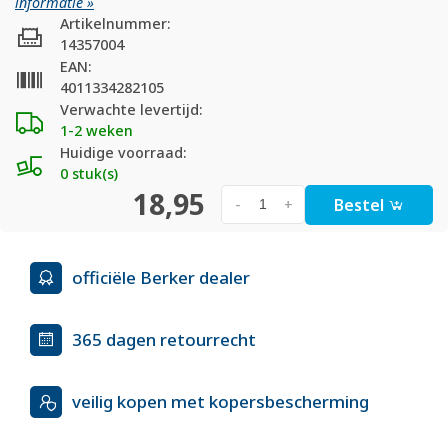
informatie »
Artikelnummer:
14357004
EAN:
4011334282105
Verwachte levertijd:
1-2 weken
Huidige voorraad:
0 stuk(s)
18,95
Bestel
-
+
officiële Berker dealer
365 dagen retourrecht
veilig kopen met kopersbescherming