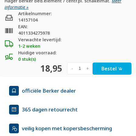
Hager berker bed.element / centr.pl. schakelmat.
Meer
informatie »
Artikelnummer:
14157104
EAN:
4011334275978
Verwachte levertijd:
1-2 weken
Huidige voorraad:
0 stuk(s)
18,95
Bestel
-
+
officiële Berker dealer
365 dagen retourrecht
veilig kopen met kopersbescherming