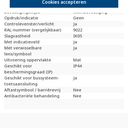
Cookies accepteren
Materiaal
Metaal
Bevestigingswijze
Klembevestiging
Opdruk/indicatie
Geen
Controlevenster/verlicht
Ja
RAL-nummer (vergelijkbaar)
9022
Slagvastheid
IK05
Met indicatieveld
Ja
Met verwisselbare
Ja
lens/symbool
Uitvoering oppervlakte
Mat
Geschikt voor
IP44
beschermingsgraad (IP)
Geschikt voor bussysteem-
Ja
toetsaansluiting
Aftastsymbool / barrièrevrij
Nee
Antibacteriële behandeling
Nee