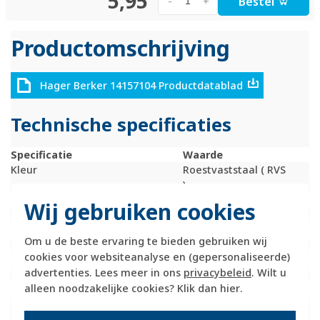
5,95
Bestel
-
+
Productomschrijving
Hager Berker 14157104 Productdatablad
Technische specificaties
Specificatie
Waarde
Kleur
Roestvaststaal ( RVS
)
Breedte
71 Millimeter (mm)
Wij gebruiken cookies
Model
Enkele wip
Halogeenvrij
Ja
Om u de beste ervaring te bieden gebruiken wij
Hoogte
55 Millimeter (mm)
cookies voor websiteanalyse en (gepersonaliseerde)
Diepte
25 Millimeter (mm)
advertenties. Lees meer in ons
privacybeleid
. Wilt u
Gebruik
Schakelaar / drukker
alleen noodzakelijke cookies? Klik dan
hier
.
Oppervlaktebescherming
Overig
Materiaalkwaliteit
Roestvaststaal ( RVS
)