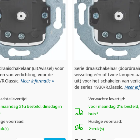
raaischakelaar (uit/wissel) voor
Serie draaischakelaar (doordraai
en van verlichting, voor de
wisseling één of twee lampen a
/R.Classic.
Meer informatie »
uit) voor het schakelen van verli
de series 1930/R.Classic.
Meer in
achte levertijd:
Verwachte levertijd:
 maandag 21u besteld, dinsdag in
voor maandag 21u besteld, 
*
huis*
ige voorraad:
Huidige voorraad:
uk(s)
2 stuk(s)