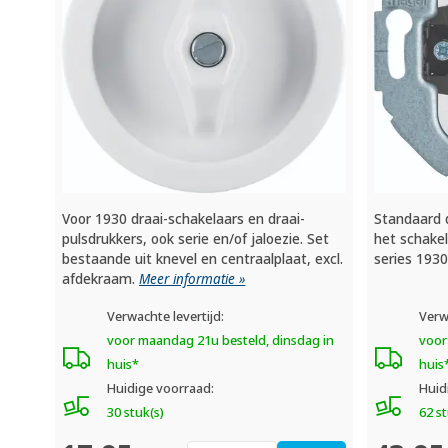
Voor 1930 draai-schakelaars en draai-
Standaard d
pulsdrukkers, ook serie en/of jaloezie. Set
het schakel
bestaande uit knevel en centraalplaat, excl.
series 1930
afdekraam.
Meer informatie »
Verwachte levertijd:
Verw
voor maandag 21u besteld, dinsdag in
voor
huis*
huis
Huidige voorraad:
Huid
30 stuk(s)
62 st