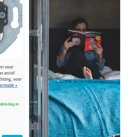
en voor
an en/of
chting, voor
formatie »
dinsdag in