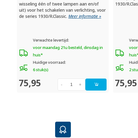
wisseling één of twee lampen aan en/of
1930/R.Clas
uit) voor het schakelen van verlichting, voor
de series 1930/R.Classic.
Meer informatie »
Verwachte levertijd:
Verw
voor maandag 21u besteld, dinsdag in
voor
huis*
huis
Huidige voorraad:
Huid
6 stuk(s)
2 stu
75,95
75,95
-
+