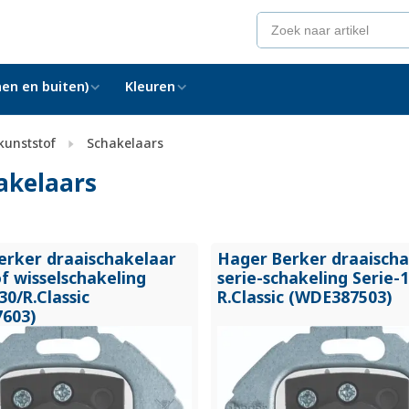
en en buiten)
Kleuren
kunststof
Schakelaars
akelaars
erker draaischakelaar
Hager Berker draaisch
of wisselschakeling
serie-schakeling Serie-
30/
R.Classic
R.Classic (WDE387503)
603)