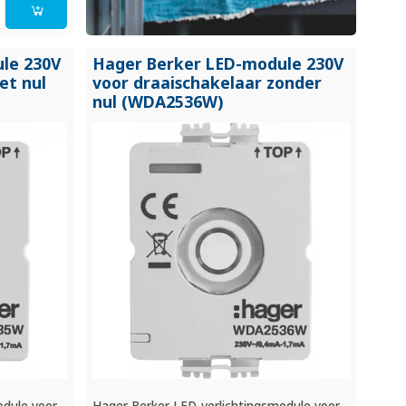
le 230V
Hager Berker LED-module 230V
et nul
voor draaischakelaar zonder
nul (WDA2536W)
odule voor
Hager Berker LED-verlichtingsmodule voor