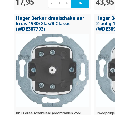
17,95
43,95
-
+
Hager Berker draaischakelaar
Hager B
kruis 1930/
Glas/
R.Classic
2-polig 
(WDE387703)
(WDE389
Kruis draaischakelaar (doordraaien voor
Tweepolige 