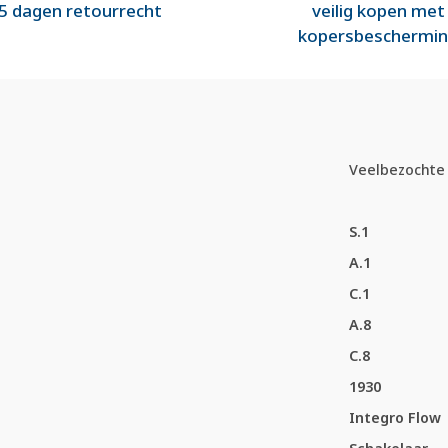
5 dagen retourrecht
veilig kopen met
kopersbeschermi
Veelbezochte 
S.1
A.1
C.1
A.8
C.8
1930
Integro Flow