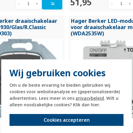
51,95
-
+
-
+
erker draaischakelaar
Hager Berker LED-modu
1930/
Glas/
R.Classic
voor draaischakelaar m
303)
(WDA2535W)
Wij gebruiken cookies
Om u de beste ervaring te bieden gebruiken wij
cookies voor websiteanalyse en (gepersonaliseerde)
advertenties. Lees meer in ons
privacybeleid
. Wilt u
alleen noodzakelijke cookies? Klik dan
hier
.
Cookies accepteren
draaischakelaar voor de series
Hager Berker LED-verlichtingsm