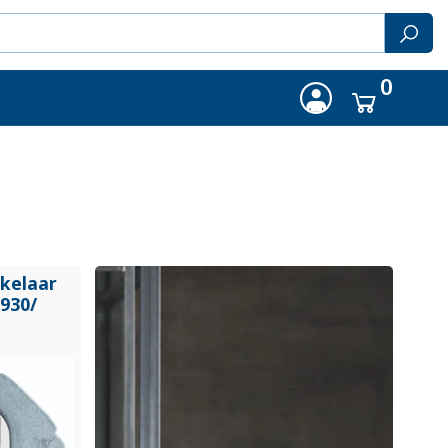
0
akelaar
1930/