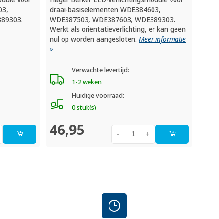
03,
draai-basiselementen WDE384603,
89303.
WDE387503, WDE387603, WDE389303.
Werkt als oriëntatieverlichting, er kan geen
nul op worden aangesloten.
Meer informatie
»
Verwachte levertijd:
1-2 weken
Huidige voorraad:
0 stuk(s)
46,95
-
+