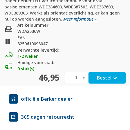
Hager Berker LED-verlichtingsmodule voor draai-
basiselementen WDE384603, WDE387503, WDE387603,
WDE389303. Werkt als oriëntatieverlichting, er kan geen
nul op worden aangesloten.
Meer informatie »
Artikelnummer:
WDA2536W
EAN:
3250610093047
Verwachte levertijd:
1-2 weken
Huidige voorraad:
0 stuk(s)
46,95
Bestel
-
+
officiële Berker dealer
365 dagen retourrecht