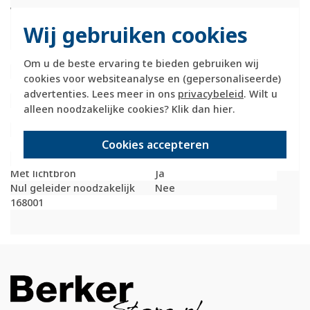
WDE389303
Technische specificaties
Wij gebruiken cookies
Specificatie
Waarde
Om u de beste ervaring te bieden gebruiken wij
Nom. stroom
0 Ampère (A)
cookies voor websiteanalyse en (gepersonaliseerde)
Toepassing
Schakelaar / drukker
advertenties. Lees meer in ons
privacybeleid
. Wilt u
Lamphouder
Overig
alleen noodzakelijke cookies? Klik dan
hier
.
Opname nom. stroom
0,4 Milliampère (mA)
Kleur lichtbron
Wit
Cookies accepteren
Lamptype
LED
Nom. spanning
230 Volt
Met lichtbron
Ja
Nul geleider noodzakelijk
Nee
168001