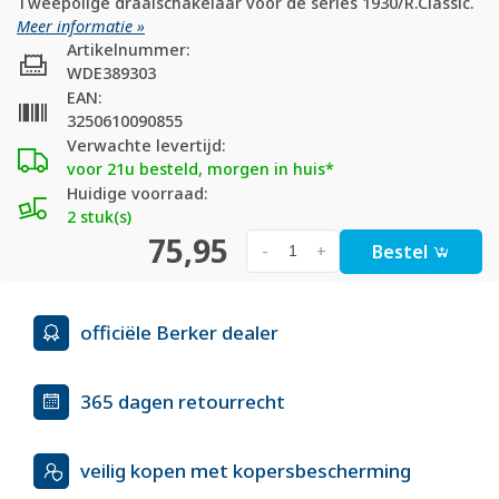
Tweepolige draaischakelaar voor de series 1930/R.Classic.
Meer informatie »
Artikelnummer:
WDE389303
EAN:
3250610090855
Verwachte levertijd:
voor 21u besteld, morgen in huis*
Huidige voorraad:
2 stuk(s)
75,95
Bestel
-
+
officiële Berker dealer
365 dagen retourrecht
veilig kopen met kopersbescherming