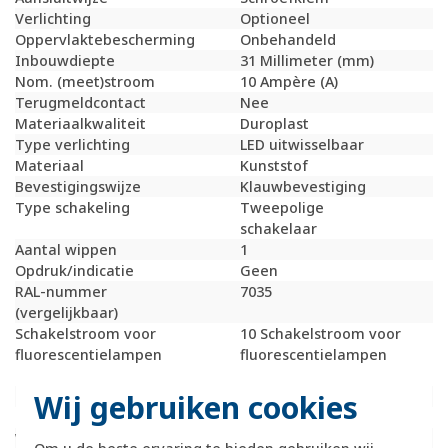
Verlichting
Optioneel
Oppervlaktebescherming
Onbehandeld
Inbouwdiepte
31 Millimeter (mm)
Nom. (meet)stroom
10 Ampère (A)
Terugmeldcontact
Nee
Materiaalkwaliteit
Duroplast
Type verlichting
LED uitwisselbaar
Materiaal
Kunststof
Bevestigingswijze
Klauwbevestiging
Type schakeling
Tweepolige
schakelaar
Aantal wippen
1
Opdruk/indicatie
Geen
RAL-nummer
7035
(vergelijkbaar)
Schakelstroom voor
10 Schakelstroom voor
fluorescentielampen
fluorescentielampen
(AX)
Wij gebruiken cookies
Drukvlakschakelaar
Nee
Slagvastheid
IK07
Wasmachineschakelaar
Nee