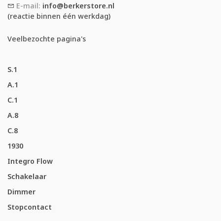
E-mail:
info@berkerstore.nl
(reactie binnen één werkdag)
Veelbezochte pagina's
S.1
A.1
C.1
A.8
C.8
1930
Integro Flow
Schakelaar
Dimmer
Stopcontact