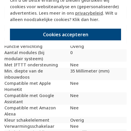
Om u de beste ervaring te bieden gebruiken wij
Uitvoering oppervlakte
Mat
cookies voor websiteanalyse en (gepersonaliseerde)
Geschikt voor
IP20
advertenties. Lees meer in ons
privacybeleid
. Wilt u
beschermingsgraad (IP)
alleen noodzakelijke cookies? Klik dan
hier
.
Schakelmateriaalbreedte
71 Millimeter (mm)
Schakelmateriaalhoogte
71 Millimeter (mm)
Cookies accepteren
Schakelmateriaaldiepte
42 Millimeter (mm)
Tekstveld/beschrijvingsvlak
Nee
Functie verlichting
Overig
Aantal modules (bij
0
modulair systeem)
Met IFTTT ondersteuning
Nee
Min. diepte van de
35 Millimeter (mm)
inbouwdoos
Compatible met Apple
Nee
HomeKit
Compatible met Google
Nee
Assistant
Compatible met Amazon
Nee
Alexa
Kleur schakelelement
Overig
Verwarmingsschakelaar
Nee