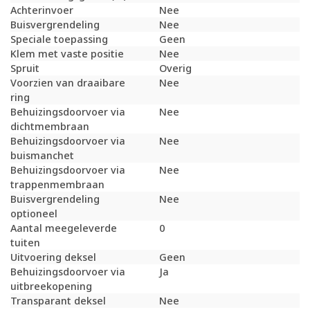
Achterinvoer
Nee
Buisvergrendeling
Nee
Speciale toepassing
Geen
Klem met vaste positie
Nee
Spruit
Overig
Voorzien van draaibare
Nee
ring
Behuizingsdoorvoer via
Nee
dichtmembraan
Behuizingsdoorvoer via
Nee
buismanchet
Behuizingsdoorvoer via
Nee
trappenmembraan
Buisvergrendeling
Nee
optioneel
Aantal meegeleverde
0
tuiten
Uitvoering deksel
Geen
Behuizingsdoorvoer via
Ja
uitbreekopening
Transparant deksel
Nee