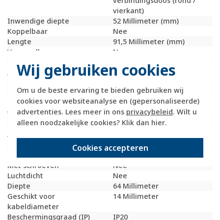
verbindingsdoos (rond /
vierkant)
Inwendige diepte
52 Millimeter (mm)
Koppelbaar
Nee
Lengte
91,5 Millimeter (mm)
Verzegelbaar
Nee
Materiaal
Kunststof
Wij gebruiken cookies
Aantal invoeren
4
Bevestiging
Schroeven
Om u de beste ervaring te bieden gebruiken wij
schakelmateriaal
cookies voor websiteanalyse en (gepersonaliseerde)
Dekselbevestiging
Overig
advertenties. Lees meer in ons
privacybeleid
. Wilt u
Voor aantal
1
alleen noodzakelijke cookies? Klik dan
hier
.
inbouwsokkels
Armatuurhaakbevestiging
Nee
Met afscherming
Nee
Cookies accepteren
Met nagelstrip
Nee
Met schroeven
Nee
Luchtdicht
Nee
Diepte
64 Millimeter
Geschikt voor
14 Millimeter
kabeldiameter
Beschermingsgraad (IP)
IP20