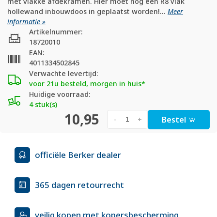
met vlakke afdekramen. Hier moet nog een R8 vlak
hollewand inbouwdoos in geplaatst worden!...
Meer
informatie »
Artikelnummer:
18720010
EAN:
4011334502845
Verwachte levertijd:
voor 21u besteld, morgen in huis*
Huidige voorraad:
4 stuk(s)
10,95
Bestel
-
+
officiële Berker dealer
365 dagen retourrecht
veilig kopen met kopersbescherming