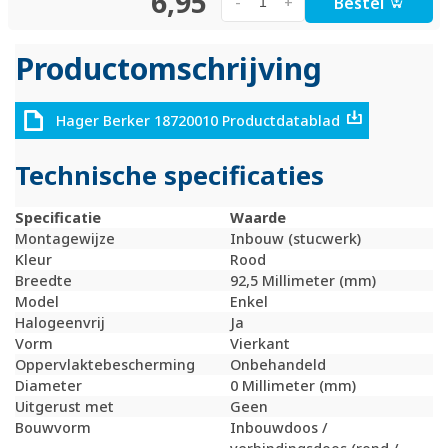
6,95
Bestel
-
+
Productomschrijving
Hager Berker 18720010 Productdatablad
Technische specificaties
Specificatie
Waarde
Montagewijze
Inbouw (stucwerk)
Kleur
Rood
Breedte
92,5 Millimeter (mm)
Model
Enkel
Halogeenvrij
Ja
Vorm
Vierkant
Oppervlaktebescherming
Onbehandeld
Diameter
0 Millimeter (mm)
Uitgerust met
Geen
Bouwvorm
Inbouwdoos /