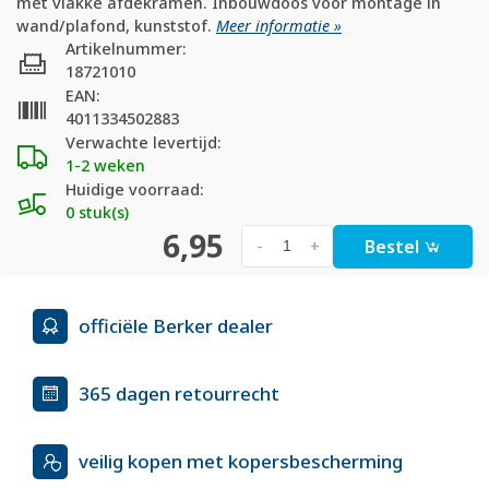
met vlakke afdekramen. Inbouwdoos voor montage in
wand/plafond, kunststof.
Meer informatie »
Artikelnummer:
18721010
EAN:
4011334502883
Verwachte levertijd:
1-2 weken
Huidige voorraad:
0 stuk(s)
6,95
Bestel
-
+
officiële Berker dealer
365 dagen retourrecht
veilig kopen met kopersbescherming