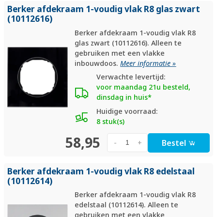
Berker afdekraam 1-voudig vlak R8 glas zwart
(10112616)
Berker afdekraam 1-voudig vlak R8
glas zwart (10112616). Alleen te
gebruiken met een vlakke
inbouwdoos.
Meer informatie »
Verwachte levertijd:
voor maandag 21u besteld,
dinsdag in huis*
Huidige voorraad:
8 stuk(s)
58,95
Bestel
-
+
Berker afdekraam 1-voudig vlak R8 edelstaal
(10112614)
Berker afdekraam 1-voudig vlak R8
edelstaal (10112614). Alleen te
gebruiken met een vlakke