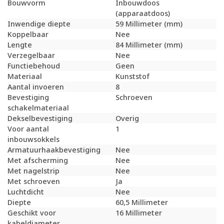
Bouwvorm
Inbouwdoos
(apparaatdoos)
Inwendige diepte
59 Millimeter (mm)
Koppelbaar
Nee
Lengte
84 Millimeter (mm)
Verzegelbaar
Nee
Functiebehoud
Geen
Materiaal
Kunststof
Aantal invoeren
8
Bevestiging
Schroeven
schakelmateriaal
Dekselbevestiging
Overig
Voor aantal
1
inbouwsokkels
Armatuurhaakbevestiging
Nee
Met afscherming
Nee
Met nagelstrip
Nee
Met schroeven
Ja
Luchtdicht
Nee
Diepte
60,5 Millimeter
Geschikt voor
16 Millimeter
kabeldiameter