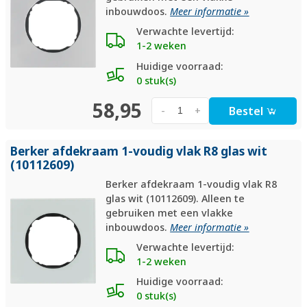
inbouwdoos.
Meer informatie »
Verwachte levertijd:
1-2 weken
Huidige voorraad:
0 stuk(s)
58,95
Bestel
-
+
Berker afdekraam 1-voudig vlak R8 glas wit
(10112609)
Berker afdekraam 1-voudig vlak R8
glas wit (10112609). Alleen te
gebruiken met een vlakke
inbouwdoos.
Meer informatie »
Verwachte levertijd:
1-2 weken
Huidige voorraad:
0 stuk(s)