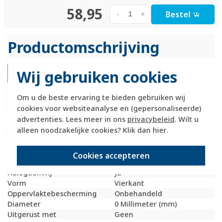
58,95
Bestel
-
+
Productomschrijving
Wij gebruiken cookies
Hager Berker 18721010 Productdatablad
Technische specificaties
Om u de beste ervaring te bieden gebruiken wij
cookies voor websiteanalyse en (gepersonaliseerde)
advertenties. Lees meer in ons
privacybeleid
. Wilt u
Specificatie
Waarde
alleen noodzakelijke cookies? Klik dan
hier
.
Montagewijze
Holle wand
Kleur
Wit
Breedte
84 Millimeter (mm)
Cookies accepteren
Model
Enkel
Halogeenvrij
Ja
Vorm
Vierkant
Oppervlaktebescherming
Onbehandeld
Diameter
0 Millimeter (mm)
Uitgerust met
Geen