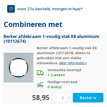
voor 21u besteld, morgen in huis*
Combineren met
Berker afdekraam 1-voudig vlak R8 aluminium
(10112674)
Berker afdekraam 1-voudig vlak R8
aluminium (10112674). Alleen te
gebruiken met een vlakke
inbouwdoos.
Meer informatie »
Verwachte levertijd:
1-2 weken
Huidige voorraad:
0 stuk(s)
58,95
Bestel
-
+