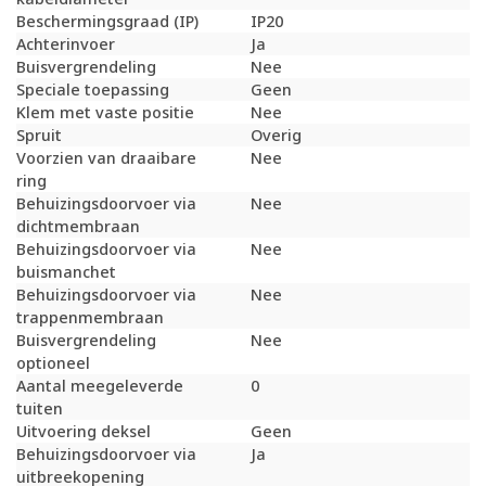
Beschermingsgraad (IP)
IP20
Achterinvoer
Ja
Buisvergrendeling
Nee
Speciale toepassing
Geen
Klem met vaste positie
Nee
Spruit
Overig
Voorzien van draaibare
Nee
ring
Behuizingsdoorvoer via
Nee
dichtmembraan
Behuizingsdoorvoer via
Nee
buismanchet
Behuizingsdoorvoer via
Nee
trappenmembraan
Buisvergrendeling
Nee
optioneel
Aantal meegeleverde
0
tuiten
Uitvoering deksel
Geen
Behuizingsdoorvoer via
Ja
uitbreekopening